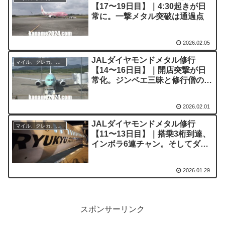
【17〜19日目】｜4:30起きが日
常に。一撃メタル突破は通過点
2026.02.05
JALダイヤモンドメタル修行
マイル、クレカ、ポイ活
【14〜16日目】｜開店突撃が日
常化。ジンベエ三昧と修行僧の現
実
2026.02.01
JALダイヤモンドメタル修行
マイル、クレカ、ポイ活
【11〜13日目】｜搭乗3桁到達、
インボラ6連チャン。そしてダイ
ヤモンド確定
2026.01.29
スポンサーリンク