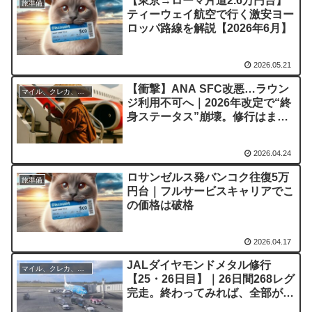
【東京→ローマ片道2.6万円台】
旅準備
ティーウェイ航空で行く激安ヨー
ロッパ路線を解説【2026年6月】
2026.05.21
【衝撃】ANA SFC改悪…ラウン
マイル、クレカ、ポイ活
ジ利用不可へ｜2026年改定で“終
身ステータス”崩壊。修行はまだ
やるべきか？
2026.04.24
ロサンゼルス発バンコク往復5万
旅準備
円台｜フルサービスキャリアでこ
の価格は破格
2026.04.17
JALダイヤモンドメタル修行
マイル、クレカ、ポイ活
【25・26日目】｜26日間268レグ
完走。終わってみれば、全部が修
行でした