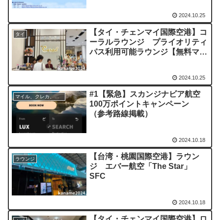
2024.10.25
【タイ・チェンマイ国際空港】コ
タイ
ーラルラウンジ プライオリティ
パス利用可能ラウンジ【無料マッ
サージ付】
2024.10.25
#1【緊急】スカンジナビア航空
マイル、クレカ、ポイ活
100万ポイントキャンペーン
（参考路線掲載）
2024.10.18
【台湾・桃園国際空港】ラウン
ラウンジ
ジ エバー航空「The Star」
SFC
2024.10.18
【タイ・チェンマイ国際空港】ロ