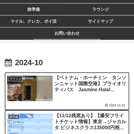
旅準備
ラウンジ
マイル、クレカ、ポイ活
サイトマップ
お問い合わせ
2024-10
【ベトナム・ホーチミン タンソ
ラウンジ
ンニャット国際空港】プライオリ
ティパス Jasmine Halal
Lounge ジャスミン ハラル ラ
ウンジ
2024.10.31
【11/12残席あり】【爆安フライ
旅準備
トチケット情報】東京→ジャカル
タ ビジネスクラス135000円程
「追記有り」