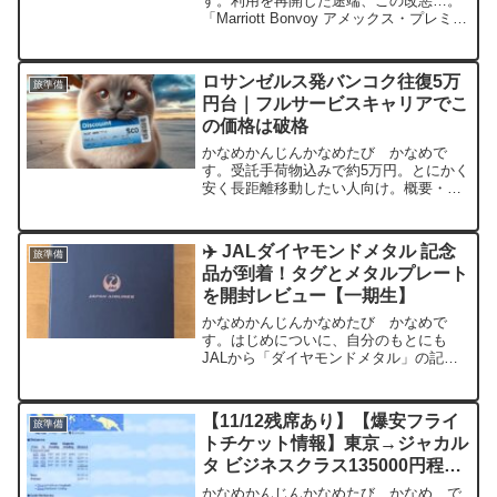
す。利用を再開した途端、この改悪…。
「Marriott Bonvoy アメックス・プレミア
ム・カード」の改定前後の違いまずは結
論から。 項目 改定前（～2025年8月）
改定後（2025年8月21日以降）...
ロサンゼルス発バンコク往復5万
旅準備
円台｜フルサービスキャリアでこ
の価格は破格
かなめかんじんかなめたび かなめで
す。受託手荷物込みで約5万円。とにかく
安く長距離移動したい人向け。概要・航
空会社：フィリピン航空・区間：ロサン
ゼルス ⇄ バンコク・価格：約50,341円
（往復）・日程例：10月14日〜18日・ク
✈️ JALダイヤモンドメタル 記念
旅準備
ラス：エコ...
品が到着！タグとメタルプレート
を開封レビュー【一期生】
かなめかんじんかなめたび かなめで
す。はじめについに、自分のもとにも
JALから「ダイヤモンドメタル」の記念
品が届きました。これは、JMBダイヤモ
ンドの中でもフライト実績が特に多い会
員だけが対象となる、今年新たに導入さ
【11/12残席あり】【爆安フライ
旅準備
れた最上位ステータスです...
トチケット情報】東京→ジャカル
タ ビジネスクラス135000円程
「追記有り」
かなめかんじんかなめたび かなめ で