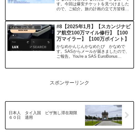
す。今回は爆安チケットを見つけました
ので、ご紹介。旅の計画の立て方皆様、
旅の予定はどのように立てていますか？
自分はチケット検索サイトを眺めて、安
いチケットを探してそこに行くことが多
#8【2025年1月】【スカンジナビ
マイル、クレカ、ポイ活
いです。今回はskysc...
ア航空100万マイル修行】【100
万マイラー】【100万ポイント】
かなめかんじんかなめたび かなめで
す。SASからメールが届きましたので、
ご報告。You're a SAS EuroBonus
Millionaire!ここまでの振り返り#1【緊
急】スカンジナビア航空100万ポイント
キャンペーン （参考路線掲...
スポンサーリンク
日本人 タイ入国 ビザ無し滞在期限
６０日 適用