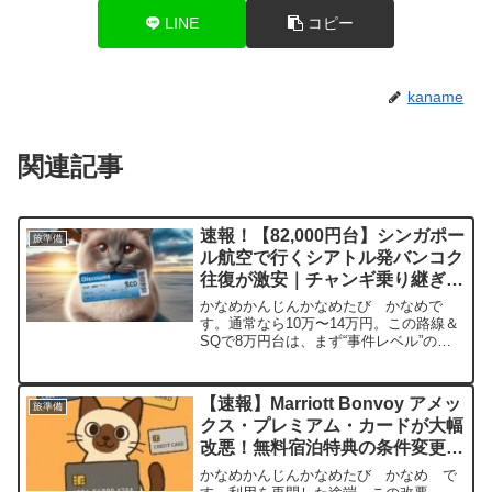
LINE
コピー
kaname
関連記事
速報！【82,000円台】シンガポー
旅準備
ル航空で行くシアトル発バンコク
往復が激安｜チャンギ乗り継ぎで
ラウンジ三昧
かなめかんじんかなめたび かなめで
す。通常なら10万〜14万円。この路線＆
SQで8万円台は、まず“事件レベル”の価
格です。↓設定済み今回の激安チケット概
要シンガポール航空で激安チケット発
見！シアトル発バンコク往復が8万円台前
【速報】Marriott Bonvoy アメッ
旅準備
半またまた北米発...
クス・プレミアム・カードが大幅
改悪！無料宿泊特典の条件変更と
年会費増額【2025年8月】
かなめかんじんかなめたび かなめ で