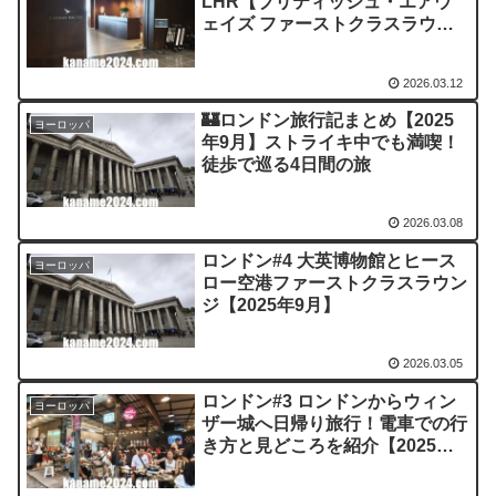
LHR【ブリティッシュ・エアウ
ェイズ ファーストクラスラウン
ジBritish Airways First Lounge
South】レビュー プライオリテ
2026.03.12
ィパス不可【2025年9月】再訪
🏰ロンドン旅行記まとめ【2025
ヨーロッパ
年9月】ストライキ中でも満喫！
徒歩で巡る4日間の旅
2026.03.08
ロンドン#4 大英博物館とヒース
ヨーロッパ
ロー空港ファーストクラスラウン
ジ【2025年9月】
2026.03.05
ロンドン#3 ロンドンからウィン
ヨーロッパ
ザー城へ日帰り旅行！電車での行
き方と見どころを紹介【2025年9
月】