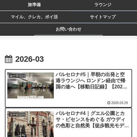
旅準備
ラウンジ
マイル、クレカ、ポイ活
サイトマップ
お問い合わせ
2026-03
バルセロナ#5｜早朝の出発と空
ヨーロッパ
港ラウンジへ ロンドン経由で帰
国の途へ【移動日記録】【2025
年9月】
2026.03.29
バルセロナ#4｜グエル公園とカ
ヨーロッパ
サ・ビセンスをめぐる ガウディ
の色彩と自然美【徒歩観光モデル
コース】【2025年9月】