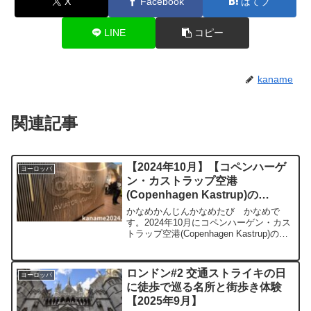
X
Facebook
はてブ
LINE
コピー
kaname
関連記事
【2024年10月】【コペンハーゲ
ヨーロッパ
ン・カストラップ空港
(Copenhagen Kastrup)の
Carlsberg Aviator Lounge カー
かなめかんじんかなめたび かなめで
ルスバーグアビエイターラウン
す。2024年10月にコペンハーゲン・カス
トラップ空港(Copenhagen Kastrup)の
ジ】ラウンジレビュー プライオ
Carlsberg Aviator Loungeを利用しました
リティパス使用可
ので、ご紹介。チーズとビールは必見で
す！Carl...
ロンドン#2 交通ストライキの日
ヨーロッパ
に徒歩で巡る名所と街歩き体験
【2025年9月】