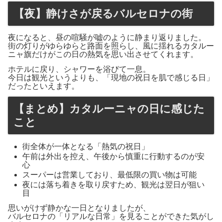
【夜】静けさが戻るバルセロナの街
夜になると、昼の喧騒が嘘のように静まり返りました。
街の灯りがゆらゆらと路面を照らし、風に揺れるカタルー
ニャ旗だけがこの日の熱気を思い出させてくれます。
ホテルに戻り、シャワーを浴びて一息。
今日は観光というよりも、「現地の祝日を肌で感じる日」
だったといえます。
【まとめ】カタルーニャの日に感じた
こと
街全体が一体となる「熱気の祝日」
午前は外出を控え、午後から慎重に行動するのが安
心
スーパーは営業しており、最低限の買い物は可能
夜には落ち着きを取り戻すため、観光は翌日が狙い
目
思いがけず静かな一日となりましたが、
バルセロナの「リアルな日常」を見ることができた気がし