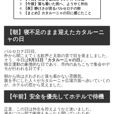
【午後】落ち着いた街へ、ようやく外出
【夜】静けさが戻るバルセロナの街
【まとめ】カタルーニャの日に感じたこと
【朝】寝不足のまま迎えたカタルーニ
ャの日
バルセロナ2日目。
外から聞こえてくる歓声と太鼓の音で目を覚ましました。
そう、今日は
9月11日「カタルーニャの日」
。
独立運動の象徴的な日であり、市内のあちこちで集会やデ
モが行われる日です。
朝から街はざわざわと落ち着かない雰囲気。
旗を手にした人々がカタルーニャ広場方面へ歩いていくの
が、ホテルの窓から見えました。
【午前】安全を優先してホテルで待機
正直、この日は外出を控えようかと迷いました。
過去には一部で衝突もあったと聞いていたため、