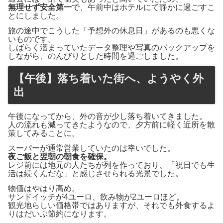
無理せず安全第一
で、午前中はホテルにて静かに過ごすこ
とにしました。
旅の途中でこうした「予想外の休息日」があるのも悪くな
いものです。
しばらく溜まっていたデータ整理や写真のバックアップを
しながら、のんびりとした時間を過ごしました。
【午後】落ち着いた街へ、ようやく外
出
午後になってから、外の音が少し落ち着いてきました。
人の流れも減ってきたようなので、夕方前に軽く近所を散
策してみることに。
スーパーが通常営業していたのは幸いでした。
夜ご飯と翌朝の朝食を確保。
レジ前には地元の人たちが列を作っており、「祝日でも生
活は続くんだな」と感じさせられる光景でした。
物価はやはり高め。
サンドイッチが4ユーロ、飲み物が2ユーロほど。
観光地らしい価格帯ではありますが、それでも外食するよ
りはだいぶ節約になります。