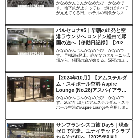
かなめかんじんかなめたび かなめで
す。地下鉄が止まっても、歩けばすべて
が見えてくる街。ホテルの朝食からスタ
ート朝はホテルの朝食から。事前に「コ
ンチネンタルブレックファスト」と聞い
ていたので、パンとコーヒー程度だろう
バルセロナ#5｜早朝の出発と空
ヨーロッパ
と思っていましたが、実際に...
港ラウンジへ ロンドン経由で帰
国の途へ【移動日記録】【2025
年9月】
かなめかんじんかなめたび かなめで
す。早朝2時起床。静かなカタルーニャ広
場から、帰国の旅が始まる。深夜の出発
準備いよいよ旅の最終日。この日は朝2時
に起床し、まだ外は真っ暗。静まり返っ
たバルセロナの街を見ながら、荷物をま
【2024年10月】【アムステルダ
ヨーロッパ
とめました。今回もCa...
ム・スキポール空港 Aspire
Lounge (No.26)アスパイアラウ
ンジ】ラウンジレビュー プライ
かなめかんじんかなめたび かなめで
オリティパス使用可
す。2024年10月にアムステルダム・スキ
ポール空港のAspire Loungeを利用しまし
たので、全飲食物を中心にご紹介。
Aspire Lounge (No.26)基本情報営業時
間：午前6時～午後9時利用...
サンフランシスコ旅 Day5｜現金
ヨーロッパ
ゼロで完走。ユナイテッドクラブ
から次の国へ【2025年9月】