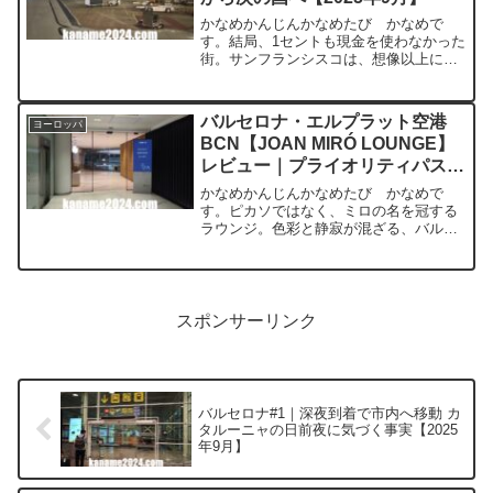
かなめかんじんかなめたび かなめで
す。結局、1セントも現金を使わなかった
街。サンフランシスコは、想像以上にキ
ャッシュレスでした。💳 滞在最終日｜現
金を一切使わずに完走サンフランシスコ
滞在、最終日。振り返ってみると、1アメ
バルセロナ・エルプラット空港
ヨーロッパ
リカドルも両替せず、...
BCN【JOAN MIRÓ LOUNGE】
レビュー｜プライオリティパス対
応【2025年9月】
かなめかんじんかなめたび かなめで
す。ピカソではなく、ミロの名を冠する
ラウンジ。色彩と静寂が混ざる、バルセ
ロナらしい時間でした。基本情報項目内
容ラウンジ名Joan Miró Lounge（Sala
VIP Joan Miró / Miró ...
スポンサーリンク
バルセロナ#1｜深夜到着で市内へ移動 カ
タルーニャの日前夜に気づく事実【2025
年9月】