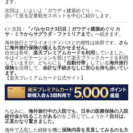
ます。
次回は、いよいよ「ガウディ建築めぐり」へ。
歩いて巡る定番観光スポットを中心に紹介します。
👉 次回：
「バルセロナ3日目｜ガウディ建築めぐり カ
サ・ミラからサグラダ・ファミリアまで」
へ続きます。
海外旅行とプライオリティパスとの相性は抜群です。
さら
に海外旅行保険の備えも欠かせません。
自分は長年、
楽天プレミアムカードを利用
していました。
今はインビテーションを受けて楽天ブラックカードを利用
していますが、どちらにも
「自動付帯」
している
海外旅行
保険
を活用して、
余計な手続きなしに安心を持ち歩いてい
ます。
【楽天プレミアムカード公式サイト】
ちなみに、
海外旅行中の入院でも、日本の医療保険の入院
給付金が出ることがある
のをご存じでしょうか？
自分は、
正直かなり驚きました。
海外で入院した経験を機に
保険内容を見直してみるのも大