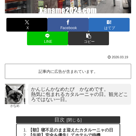
X
Facebook
はてブ
LINE
コピー
2026.03.19
記事内に広告が含まれています。
かんじんかなめたび かなめです。
熱気に包まれるカタルーニャの日。観光どこ
ろではない一日。
かなめ
目次
【朝】寝不足のまま迎えたカタルーニャの日
【午前】安全を優先してホテルで待機