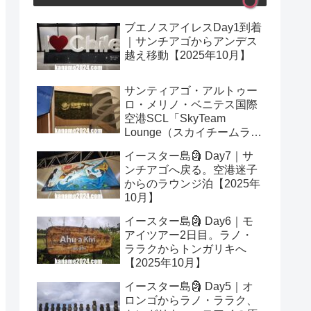
ブエノスアイレスDay1到着
｜サンチアゴからアンデス
越え移動【2025年10月】
サンティアゴ・アルトゥー
ロ・メリノ・ベニテス国際
空港SCL「SkyTeam
Lounge（スカイチームラウ
ンジ）」レビュー｜プライ
イースター島🗿 Day7｜サ
オリティパス可【2025年10
ンチアゴへ戻る。空港迷子
月】
からのラウンジ泊【2025年
10月】
イースター島🗿 Day6｜モ
アイツアー2日目。ラノ・
ララクからトンガリキへ
【2025年10月】
イースター島🗿 Day5｜オ
ロンゴからラノ・ララク、