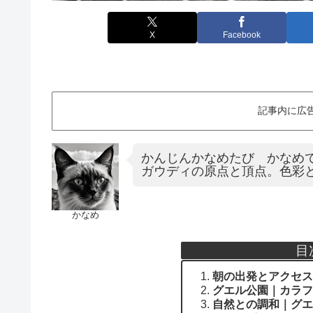
X
Facebook
記事内に広
かんじんかなめたび かなめ
ガウディの原点と頂点。色彩
かなめ
目
朝の出発とアクセス
グエル公園｜カラフ
自然との調和｜グエ