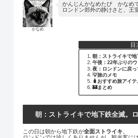
かんじんかなめたび かなめ
ロンドン郊外の静けさと、王
かなめ
目
朝：ストライキで地
午後：22年ぶりの
夜：ロンドンに戻っ
💡旅のメモ
🧳おすすめ旅アイテ
🏰まとめ
朝：ストライキで地下鉄全滅。
この日は朝から地下鉄が
全面ストライキ
。
ロンドンでは珍しくありませんが、観光客に