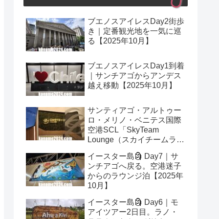
ブエノスアイレスDay2街歩
き｜定番観光地を一気に巡
る【2025年10月】
ブエノスアイレスDay1到着
｜サンチアゴからアンデス
越え移動【2025年10月】
サンティアゴ・アルトゥー
ロ・メリノ・ベニテス国際
空港SCL「SkyTeam
Lounge（スカイチームラウ
ンジ）」レビュー｜プライ
イースター島🗿 Day7｜サ
オリティパス可【2025年10
ンチアゴへ戻る。空港迷子
月】
からのラウンジ泊【2025年
10月】
イースター島🗿 Day6｜モ
アイツアー2日目。ラノ・