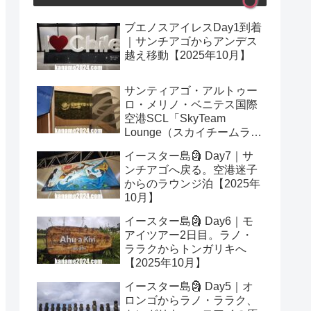
ブエノスアイレスDay1到着
｜サンチアゴからアンデス
越え移動【2025年10月】
サンティアゴ・アルトゥー
ロ・メリノ・ベニテス国際
空港SCL「SkyTeam
Lounge（スカイチームラウ
ンジ）」レビュー｜プライ
イースター島🗿 Day7｜サ
オリティパス可【2025年10
ンチアゴへ戻る。空港迷子
月】
からのラウンジ泊【2025年
10月】
イースター島🗿 Day6｜モ
アイツアー2日目。ラノ・
ララクからトンガリキへ
【2025年10月】
イースター島🗿 Day5｜オ
ロンゴからラノ・ララク、