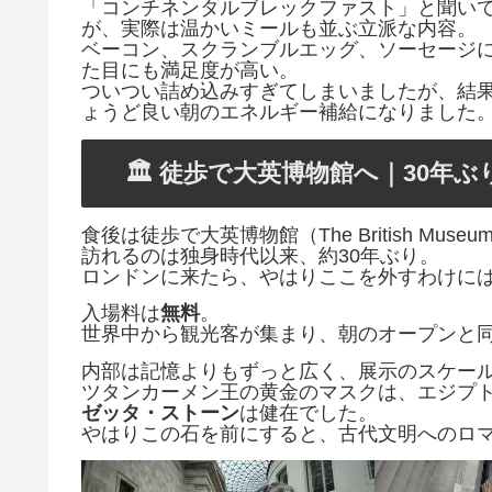
「コンチネンタルブレックファスト」と聞い
が、実際は温かいミールも並ぶ立派な内容。
ベーコン、スクランブルエッグ、ソーセージ
た目にも満足度が高い。
ついつい詰め込みすぎてしまいましたが、結果
ょうど良い朝のエネルギー補給になりました
🏛️ 徒歩で大英博物館へ｜30年
食後は徒歩で大英博物館（The British Muse
訪れるのは独身時代以来、約30年ぶり。
ロンドンに来たら、やはりここを外すわけに
入場料は
無料
。
世界中から観光客が集まり、朝のオープンと
内部は記憶よりもずっと広く、展示のスケー
ツタンカーメン王の黄金のマスクは、エジプ
ゼッタ・ストーン
は健在でした。
やはりこの石を前にすると、古代文明へのロ