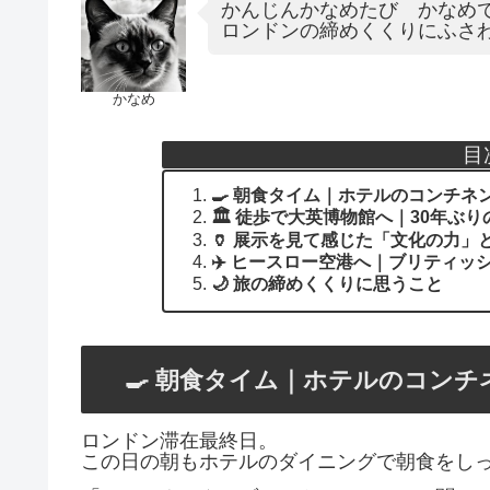
かんじんかなめたび かなめ
ロンドンの締めくくりにふさ
かなめ
目
🍳 朝食タイム｜ホテルのコンチ
🏛️ 徒歩で大英博物館へ｜30年ぶ
🏺 展示を見て感じた「文化の力」
✈️ ヒースロー空港へ｜ブリティッ
🌙 旅の締めくくりに思うこと
🍳 朝食タイム｜ホテルのコン
ロンドン滞在最終日。
この日の朝もホテルのダイニングで朝食をし