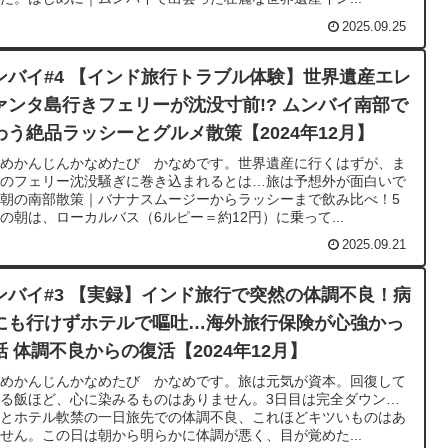
2025.09.25
ンバイ#4 【インド旅行トラブル体験】世界遺産エレ
ァンタ島行きフェリーが沈没寸前!? ムンバイ南部で
わう絶品ラッシーとグルメ散策【2024年12月】
なめかんじんかなめたび かなめです。世界遺産に行くはずが、ま
かのフェリー沈没騒ぎに巻き込まれるとは…旅は予想外が面白いで
朝の南部散策｜バナナスムージーからラッシーまで飲み比べ！5
の朝は、ローカルバス（6ルピー＝約12円）に乗って...
2025.09.21
ンバイ#3 【実録】インド旅行で突然の体調不良！病
にも行けずホテルで嘔吐…海外旅行保険が心強かっ
話 体調不良からの復活【2024年12月】
なめかんじんかなめたび かなめです。旅は元気が資本。回復して
る飯ほど、心に染みるものはありません。3日目は完全ダウン…
吐とホテル軟禁の一日旅先での体調不良、これほどキツいものはあ
せん。この日は朝から明らかに体調が悪く、目が覚めた...