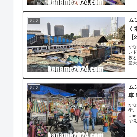
ム
アジア
く
【2
か
ンド
教と
最大
ム
アジア
車
か
街
Ub
で見