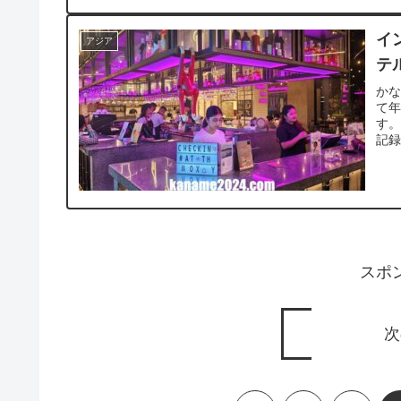
イ
アジア
テ
かな
て
す
記録
スポ
次