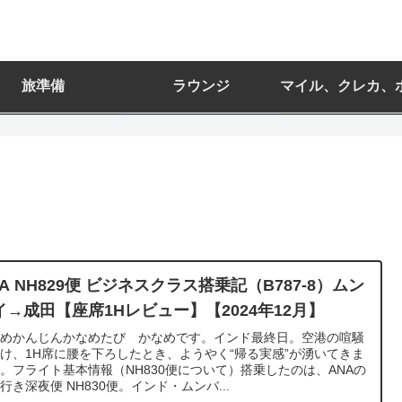
旅準備
ラウンジ
マイル、クレカ、
NA NH829便 ビジネスクラス搭乗記（B787-8）ムン
イ→成田【座席1Hレビュー】【2024年12月】
なめかんじんかなめたび かなめです。インド最終日。空港の喧騒
け、1H席に腰を下ろしたとき、ようやく“帰る実感”が湧いてきま
。フライト基本情報（NH830便について）搭乗したのは、ANAの
行き深夜便 NH830便。インド・ムンバ...