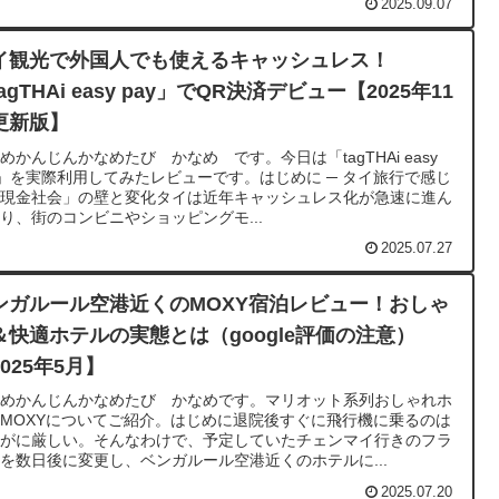
2025.09.07
イ観光で外国人でも使えるキャッシュレス！
agTHAi easy pay」でQR決済デビュー【2025年11
更新版】
めかんじんかなめたび かなめ です。今日は「tagTHAi easy
y」を実際利用してみたレビューです。はじめに ─ タイ旅行で感じ
「現金社会」の壁と変化タイは近年キャッシュレス化が急速に進ん
り、街のコンビニやショッピングモ...
2025.07.27
ンガルール空港近くのMOXY宿泊レビュー！おしゃ
＆快適ホテルの実態とは（google評価の注意）
025年5月】
なめかんじんかなめたび かなめです。マリオット系列おしゃれホ
MOXYについてご紹介。はじめに退院後すぐに飛行機に乗るのは
すがに厳しい。そんなわけで、予定していたチェンマイ行きのフラ
を数日後に変更し、ベンガルール空港近くのホテルに...
2025.07.20