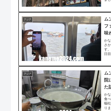
ム
アジア
フ
味
か
さ
す。
日目
ム
アジア
院
た
か
食べ
嘔
りま