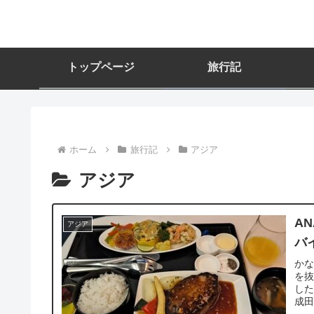
トップページ
旅行記
ホーム
旅行記
アジア
アジア
A
アジア
バ
か
を抜
した
成田