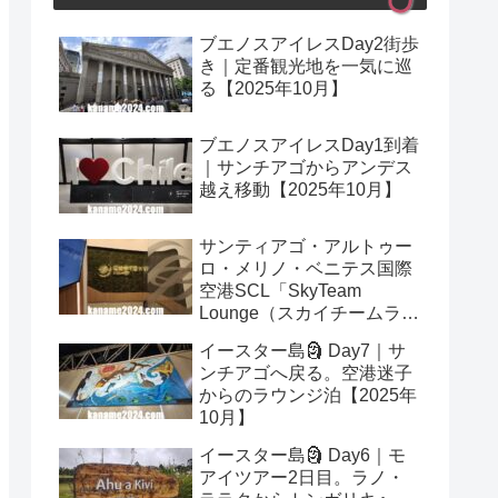
ブエノスアイレスDay2街歩
き｜定番観光地を一気に巡
る【2025年10月】
ブエノスアイレスDay1到着
｜サンチアゴからアンデス
越え移動【2025年10月】
サンティアゴ・アルトゥー
ロ・メリノ・ベニテス国際
空港SCL「SkyTeam
Lounge（スカイチームラウ
ンジ）」レビュー｜プライ
イースター島🗿 Day7｜サ
オリティパス可【2025年10
ンチアゴへ戻る。空港迷子
月】
からのラウンジ泊【2025年
10月】
イースター島🗿 Day6｜モ
アイツアー2日目。ラノ・