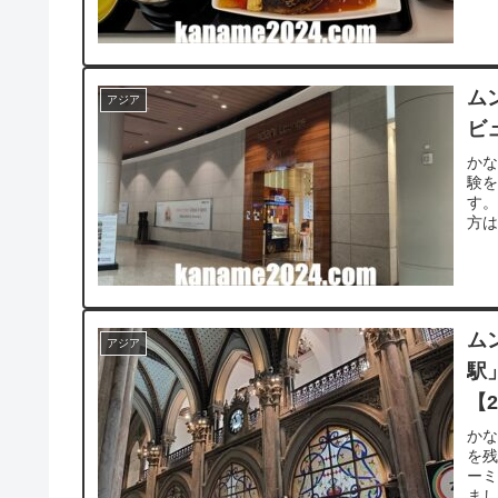
ム
アジア
ビ
か
験
す。
方は
ム
アジア
駅
【2
か
を
ー
まし