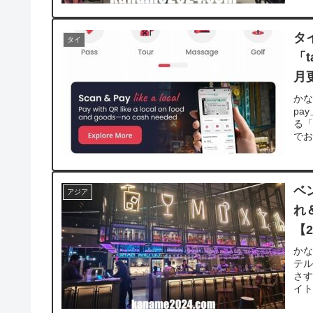
タ
タイ
「t
月
かな
pa
る
でお
ベ
アジア
れ
【2
か
テル
さ
イト