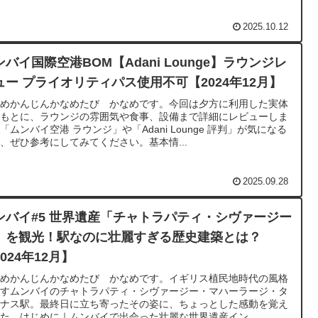
2025.10.12
ンバイ国際空港BOM【Adani Lounge】ラウンジレ
ュー プライオリティパス使用不可【2024年12月】
なめかんじんかなめたび かなめです。今回は夕方に利用した実体
をもとに、ラウンジの雰囲気や食事、設備まで詳細にレビューしま
「ムンバイ空港 ラウンジ」や「Adani Lounge 評判」が気になる
、ぜひ参考にしてみてください。基本情...
2025.09.28
ンバイ#5 世界遺産「チャトラパティ・シヴァージー
」を観光！駅なのに壮麗すぎる歴史建築とは？
024年12月】
なめかんじんかなめたび かなめです。イギリス植民地時代の風格
残すムンバイのチャトラパティ・シヴァージー・マハーラージ・タ
ミナス駅。最終日に立ち寄ったその姿に、ちょっとした感動を覚え
た。はじめに｜ムンバイで出会った壮麗な世界遺産イン...