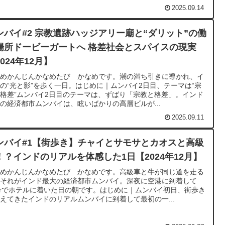
2025.09.14
ンバイ#2 宗教遺跡ハッジアリー廟と“ダリット”の働
場所ドービーガートへ 格差社会とスパイスの現実
024年12月】
なめかんじんかなめたび かなめです。潮の満ち引きに導かれ、イ
の“光と影”を歩く一日。はじめに｜ムンバイ2日目、テーマは“宗
格差”ムンバイ2日目のテーマは、ずばり「宗教と格差」。インド
の経済都市ムンバイは、眩いばかりの高層ビルが...
2025.09.11
ンバイ#1【街歩き】チャイとサモサとカオスと高級
！？インドのリアルを体感した1日【2024年12月】
なめかんじんかなめたび かなめです。高級車と牛が同じ道を走る
、それがインド最大の経済都市ムンバイ。深夜に空港に到着して
erでホテルに着いた日の朝です。はじめに｜ムンバイ初日、街歩き
えてきたインドのリアルムンバイに到着して最初の一...