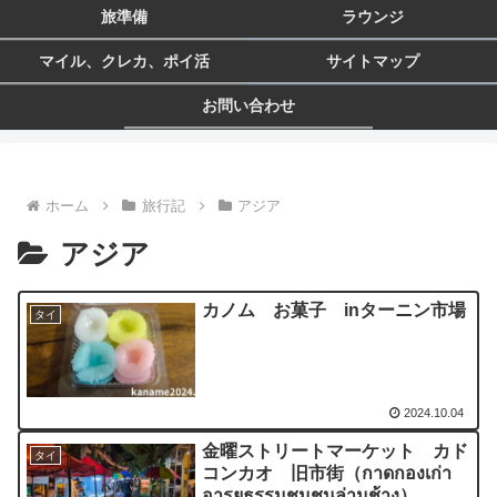
旅準備
ラウンジ
マイル、クレカ、ポイ活
サイトマップ
お問い合わせ
ホーム
旅行記
アジア
アジア
カノム お菓子 inターニン市場
タイ
2024.10.04
金曜ストリートマーケット カド
タイ
コンカオ 旧市街（กาดกองเก่า
อารยธรรมชุมชนล่ามช้าง）