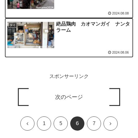
2024.08.08
絶品鶏肉 カオマンガイ ナンタ
タイ
ラーム
2024.08.06
スポンサーリンク
次のページ
6
前
次
1
5
7
へ
へ