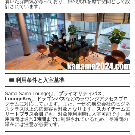
着いた雰囲気が漂っており、旅の疲れを癒す空間として設
計されています。
🎟 利用条件と入室基準
Sama Sama Loungeは、
プライオリティパス、
LoungeKey、ドラゴンパス
などのラウンジアクセスプロ
グラムに対応しています。また、一部の航空会社のビジネ
スクラス以上の搭乗客も対象となります。
スカイチームエ
リートプラス会員
でも、対象便利用時に入室可能です。利
用時間は通常
3時間まで
に制限されているため、長時間の
滞在には注意が必要です。