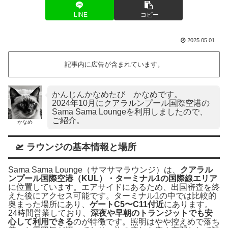
LINE
コピー
2025.05.01
記事内に広告が含まれています。
かんじんかなめたび かなめです。
2024年10月にクアラルンプール国際空港の
Sama Sama Loungeを利用しましたので、
ご紹介。
かなめ
🛫 ラウンジの基本情報と場所
Sama Sama Lounge（サマサマラウンジ）は、
クアラル
ンプール国際空港（KUL）・ターミナル1の国際線エリア
に位置しています。エアサイドにあるため、出国審査を終
えた後にアクセス可能です。ターミナル1の中では比較的
奥まった場所にあり、
ゲートC5〜C11付近
にあります。
24時間営業しており、
深夜や早朝のトランジットでも安
心して利用できる
のが特徴です。照明はやや控えめで落ち