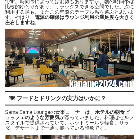
です。時間帯によっては混雑もありますが、朝の時間帯は
比較的ゆとりがあり、リラックスできる空間でした。次に
利用する際も、またこの壁際のテーブル席を選ぶと思いま
す。やはり、
電源の確保はラウンジ利用の満足度を大きく
左右しますね
。
🍽️ フードとドリンクの実力はいかに？
Sama Sama Loungeの食事コーナーは、
ホテルの朝食ビ
ュッフェのような雰囲気
が漂っていました。料理はセルフ
スタイルで提供されていて、ホットミールや軽食、サラ
ダ、デザートまで一通り揃っている印象です。