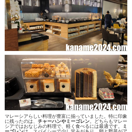
マレーシアらしい料理が豊富に揃っていました。特に印象
に残ったのは、
チャーハンやミーゴレン
。どちらもマレー
シアではおなじみの料理で、軽く食べるには最適です。
ミ
ーゴレン
は、スパイシーで少し甘みがあり、卵と野菜がア