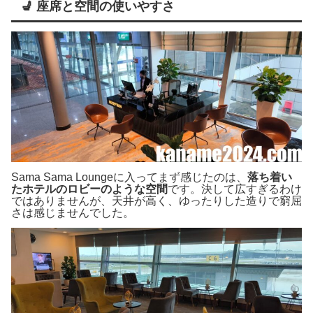
💺 座席と空間の使いやすさ
Sama Sama Loungeに入ってまず感じたのは、
落ち着い
たホテルのロビーのような空間
です。決して広すぎるわけ
ではありませんが、天井が高く、ゆったりした造りで窮屈
さは感じませんでした。