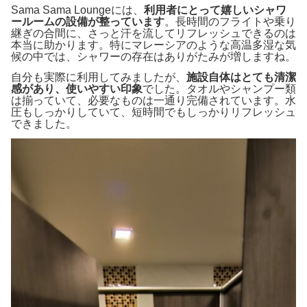
Sama Sama Loungeには、
利用者にとって嬉しいシャワ
ールームの設備が整っています
。長時間のフライトや乗り
継ぎの合間に、さっと汗を流してリフレッシュできるのは
本当に助かります。特にマレーシアのような高温多湿な気
候の中では、シャワーの存在はありがたみが増しますね。
自分も実際に利用してみましたが、
施設自体はとても清潔
感があり、使いやすい印象
でした。タオルやシャンプー類
は揃っていて、必要なものは一通り完備されています。水
圧もしっかりしていて、短時間でもしっかりリフレッシュ
できました。