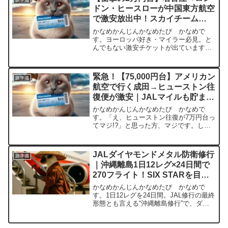
します。1. ユーロボー...
ドン・ヒースローが中国東方航空
で激安放出中！スカイチーム
【2025年10〜12月】
かなめかんじんかなめたび かなめで
す。ヨーロッパ好き・マイラー必見。と
んでもない激安チケットが出ています。
名古屋（中部）→ロンドン・ヒースロー
の片道航空券が、中国東方航空利用で
27,000円台〜！しかも、対象期間は2024
緊急！【75,000円台】アメリカン
旅準備
年10月・11月...
航空で行く成田→ヒューストン往
復便が激安｜JALマイルも貯ま
る！
かなめかんじんかなめたび かなめで
す。「え、ヒューストン往復が7万円台っ
てマジ!?」と思った方、マジです。しか
もアメリカン航空（JAL提携）なのでマ
イルも貯まります。 ✅ 今回の激安チケッ
ト概要項目内容航空会社アメリカン航空
JALダイヤモンドメタル防衛修行
旅準備
（America...
｜沖縄離島1日12レグ×24日間で
270フライト！SIX STARを目指
して
かなめかんじんかなめたび かなめで
す。1日12レグを24日間。JAL修行の最終
形態とも言える“沖縄離島修行”で、ダイ
ヤモンドメタルを超え、SIX STARを狙
う旅に出ます。概要JALの最上級ステイ
タス「ダイヤモンドメタル」。この称号