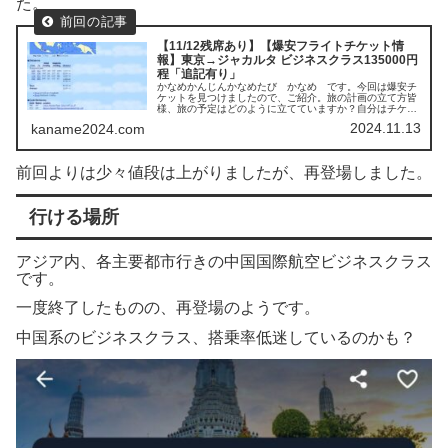
た。
【11/12残席あり】【爆安フライトチケット情
報】東京→ジャカルタ ビジネスクラス135000円
程「追記有り」
かなめかんじんかなめたび かなめ です。今回は爆安チ
ケットを見つけましたので、ご紹介。旅の計画の立て方皆
様、旅の予定はどのように立てていますか？自分はチケッ
ト検索サイトを眺めて、安いチケットを探してそこに行く
2024.11.13
kaname2024.com
ことが多いです。今回はskysc...
前回よりは少々値段は上がりましたが、再登場しました。
行ける場所
アジア内、各主要都市行きの中国国際航空ビジネスクラス
です。
一度終了したものの、再登場のようです。
中国系のビジネスクラス、搭乗率低迷しているのかも？