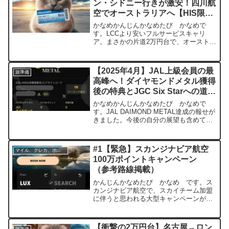
ン・シドニー行きが激安！四川航
空でオーストラリアへ【HIS限
定】【2025年11〜12月】
かなめかんじんかなめたび かなめで
す。LCCより安いフルサービスキャリ
ア。まさかの片道2万円台で、オーストラ
リア行きの激安チケットが出ています。
販売はHIS経由、航空会社は四川航空。
この価格帯は、近年ほとんど見たことが
【2025年4月】JAL上級会員の最
旅準備
ありません。✅ フライ...
高峰へ！ダイヤモンドメタル獲得
後の特典とJGC Six Starへの道
【JAL DAIMOND METAL達成】
かなめかんじんかなめたび かなめで
す。JAL DAIMOND METAL達成の報せが
きました。今後の自分の展望も含めて、
書きたいと思います。はじめにJALの上
級会員制度には、旅を快適にするさまざ
まな特典があります。その中でも最上級
#1【緊急】スカンジナビア航空
マイル、クレカ、ポイ活
のステータ...
100万ポイントキャンペーン
（参考路線掲載）
かんじんかなめたび かなめ です。ス
カンジナビア航空で、スカイチーム加盟
に伴うと思われる大型キャンペーンが始
まりました。現在、ヨーロッパを旅行中
なのですが、緊急で旅程に組み込むこと
にしましたので、そちらも併せてご紹介
【衝撃の2万円台】名古屋→ロン
旅準備