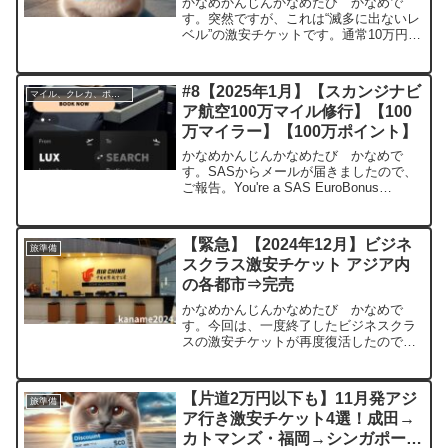
かなめかんじんかなめたび かなめで
す。突然ですが、これは“滅多に出ないレ
ベル”の激安チケットです。通常10万円超
えが当たり前の路線が、なんと7万円台で
予約可能になっています。↓設定済みフラ
イト情報まとめ項目内容路線バンクーバ
#8【2025年1月】【スカンジナビ
マイル、クレカ、ポイ活
ー（YVR） ⇄...
ア航空100万マイル修行】【100
万マイラー】【100万ポイント】
かなめかんじんかなめたび かなめで
す。SASからメールが届きましたので、
ご報告。You're a SAS EuroBonus
Millionaire!ここまでの振り返り#1【緊
急】スカンジナビア航空100万ポイント
キャンペーン （参考路線掲...
【緊急】【2024年12月】ビジネ
旅準備
スクラス激安チケット アジア内
の各都市⇒完売
かなめかんじんかなめたび かなめで
す。今回は、一度終了したビジネスクラ
スの激安チケットが再度復活したのでご
紹介。概要前回ご紹介した激安チケット
記事が、思いのほか好評でした。前回よ
りは少々値段は上がりましたが、再登場
【片道2万円以下も】11月発アジ
旅準備
しました。行ける場所アジア...
ア行き激安チケット4選！成田→
カトマンズ・福岡→シンガポール