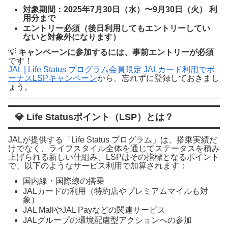
対象期間：2025年7月30日（水）〜9月30日（火） 利
用分まで
エントリー必須（後日利用してもエントリーしてい
ないと対象外になります）
💡
キャンペーンに参加するには、事前エントリーが必須
です！
JAL | Life Status プログラム会員限定 JALカード利用でボ
ーナスLSPキャンペーン
から、忘れずに登録しておきまし
ょう。
💎 Life Statusポイント（LSP）とは？
JALが提供する「Life Status プログラム」は、搭乗実績だ
けでなく、ライフスタイル全体を通じてステータスを積み
上げられる新しい仕組み。LSPはその指標となるポイント
で、以下のようなサービス利用で加算されます：
国内線・国際線の搭乗
JALカードの利用（特約店やプレミアムマイルも対
象）
JAL MallやJAL Payなどの関連サービス
JALグループの環境配慮型アクションへの参加