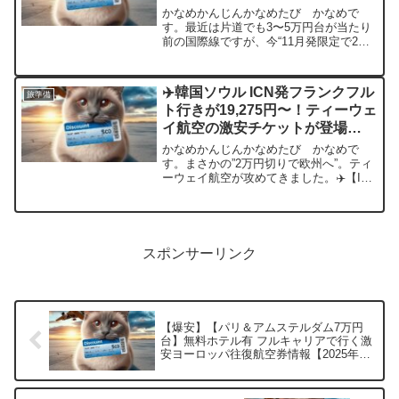
ほか
かなめかんじんかなめたび かなめで
す。最近は片道でも3〜5万円台が当たり
前の国際線ですが、今“11月発限定で2万
円以下の激安チケット”が複数出ていま
す。ほぼ30年前の価格帯と言っても過言
ではありません。チケット概要成田 →
✈️韓国ソウル ICN発フランクフル
旅準備
カトマンズ片道2...
ト行きが19,275円〜！ティーウェ
イ航空の激安チケットが登場
【12月限定】
かなめかんじんかなめたび かなめで
す。まさかの”2万円切りで欧州へ”。ティ
ーウェイ航空が攻めてきました。✈️【ICN
→ FRA】ティーウェイ航空の激安チケッ
トまとめ12月限定ですが、片道19,275
円〜でヨーロッパまで飛べる破格のチケ
ット...
スポンサーリンク
【爆安】【パリ＆アムステルダム7万円
台】無料ホテル有 フルキャリアで行く激
安ヨーロッパ往復航空券情報【2025年8
月】