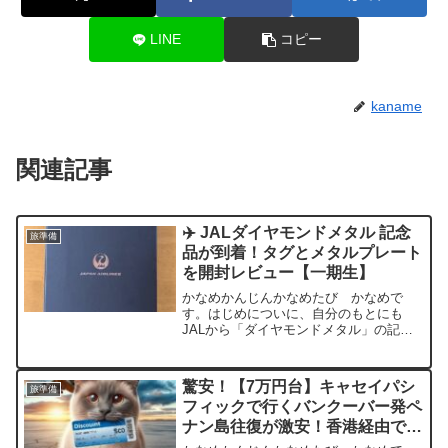
LINE
コピー
kaname
関連記事
✈️ JALダイヤモンドメタル 記念
旅準備
品が到着！タグとメタルプレート
を開封レビュー【一期生】
かなめかんじんかなめたび かなめで
す。はじめについに、自分のもとにも
JALから「ダイヤモンドメタル」の記念
品が届きました。これは、JMBダイヤモ
ンドの中でもフライト実績が特に多い会
員だけが対象となる、今年新たに導入さ
驚安！【7万円台】キャセイパシ
旅準備
れた最上位ステータスです...
フィックで行くバンクーバー発ペ
ナン島往復が激安！香港経由でラ
ウンジ満喫も可能｜ワンワールド