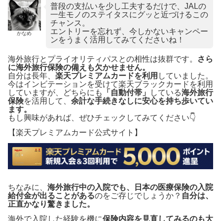
普段の支払いを少し工夫するだけで、JALの
一生モノのステイタスにグッと近づけるこの
チャンス。
エントリーを忘れず、今しかないキャンペー
かなめ
ンをうまく活用してみてくださいね！
海外旅行とプライオリティパスとの相性は抜群です。
さら
に海外旅行保険の備えも欠かせません。
自分は長年、
楽天プレミアムカードを利用
していました。
今はインビテーションを受けて楽天ブラックカードを利用
していますが、どちらにも
「自動付帯」
している
海外旅行
保険
を活用して、
余計な手続きなしに安心を持ち歩いてい
ます。
もし興味があれば、ぜひチェックしてみてください👇
【楽天プレミアムカード公式サイト】
ちなみに、
海外旅行中の入院でも、日本の医療保険の入院
給付金が出ることがある
のをご存じでしょうか？
自分は、
正直かなり驚きました。
海外で入院した経験を機に
保険内容を見直してみるのも大