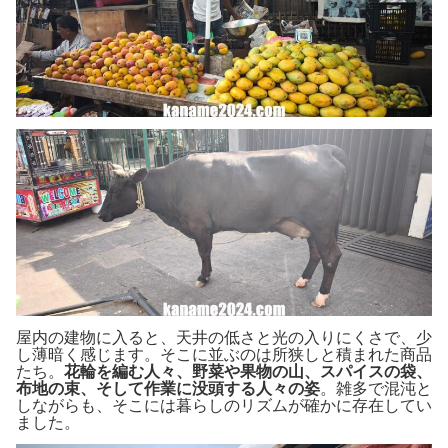
屋内の建物に入ると、天井の低さと光の入りにくさで、少
し薄暗く感じます。そこに並ぶのは所狭しと積まれた商品
たち。
花輪を編む人々、野菜や果物の山、スパイスの袋、
布地の束、そして作業に没頭する人々の姿
。雑多で混沌と
しながらも、そこには暮らしのリズムが確かに存在してい
ました。