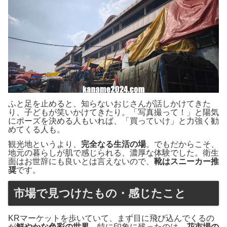
ふと足を止めると、知らないおじさんが話しかけてきた
り、子どもが笑いかけてきたり。「写真撮って！」と陽気
にポーズを決める人もいれば、「買っていけ」と力強く勧
めてくる人も。
観光地というより、
完全なる生活の場
。でもだからこそ、
地元の暮らしが肌で感じられる、濃厚な体験でした。衛生
面はお世辞にも良いとは言えないので、
靴はスニーカー推
奨
です。
市場で見つけたもの・感じたこと
KRマーケットを歩いていて、まず目に飛び込んでくるの
が
鮮やかな色彩の世界
。特に印象に残ったのは、
花市場の