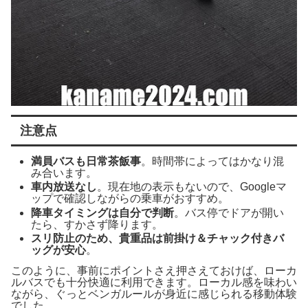
注意点
満員バスも日常茶飯事
。時間帯によってはかなり混
み合います。
車内放送なし
。現在地の表示もないので、Googleマ
ップで確認しながらの乗車がおすすめ。
降車タイミングは自分で判断
。バス停でドアが開い
たら、すかさず降ります。
スリ防止のため、貴重品は前掛け＆チャック付きバ
ッグが安心
。
このように、事前にポイントさえ押さえておけば、ローカ
ルバスでも十分快適に利用できます。ローカル感を味わい
ながら、ぐっとベンガルールが身近に感じられる移動体験
でした。