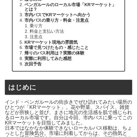
ベンガルールのローカル市場「KRマーケット」
とは？
市内バスでKRマーケットへ向かう
市内バスの乗り方・料金・注意点
乗り方
料金と支払い方法
注意点
KRマーケット現地の雰囲気
市場で見つけたもの・感じたこと
帰りのバス利用は？実際の体験
実際に利用してみた感想
次回予告
はじめに
インド・ベンガルールの街歩きでぜひ訪れてみたい場所の
ひとつが「KRマーケット」。花や野菜、スパイス、雑貨
などが所狭しと並び、まさに地元の生活感を肌で感じられ
るローカル市場です。自分は今回、市内バスに乗ってこの
KRマーケットを目指してみました。
日本ではなかなか体験できないローカルバス移動は、ちょ
っとした冒険気分。市場に到着してからは、その熱気と