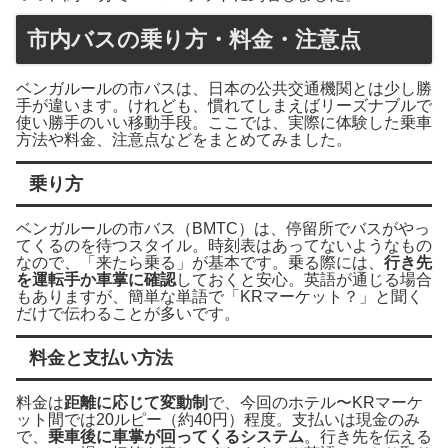
市内バスの乗り方・料金・注意点
ベンガルールの市バスは、日本の公共交通機関とは少し勝
手が違います。けれども、慣れてしまえばリーズナブルで
使い勝手のいい移動手段。ここでは、実際に体験した乗車
方法や料金、注意点などをまとめてみました。
乗り方
ベンガルールの市バス（BMTC）は、停留所でバスがやっ
てくるのを待つスタイル。時刻表はあってないようなもの
なので、「来たら乗る」が基本です。乗る際には、
行き先
を運転手か車掌に確認
しておくと安心。英語が通じる場合
もありますが、簡単な単語で「KRマーケット？」と聞く
だけで伝わることが多いです。
料金と支払い方法
料金は
距離に応じて変動制
で、今回のホテル〜KRマーケ
ット間では20ルピー（約40円）程度。支払いは現金のみ
で、
乗車後に車掌が回ってくるシステム
。行き先を伝える