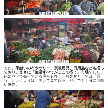
また、
手縫いの布やサリー、宗教用品、日用品なども揃っ
ており、まさに「生活すべてがここで揃う」市場
でした。
床に並べて売っている屋台も多く、観光客としては「買
う」というよりは「歩いて見て回る」だけでも十分に面白
い体験。