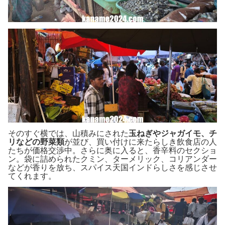
そのすぐ横では、山積みにされた
玉ねぎやジャガイモ、チ
リなどの野菜類
が並び、買い付けに来たらしき飲食店の人
たちが価格交渉中。さらに奥に入ると、香辛料のセクショ
ン。袋に詰められたクミン、ターメリック、コリアンダー
などが香りを放ち、スパイス天国インドらしさを感じさせ
てくれます。