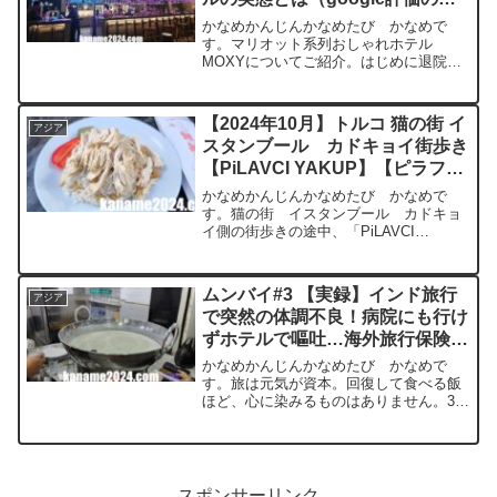
意）【2025年5月】
かなめかんじんかなめたび かなめで
す。マリオット系列おしゃれホテル
MOXYについてご紹介。はじめに退院後
すぐに飛行機に乗るのはさすがに厳し
い。そんなわけで、予定していたチェン
マイ行きのフライトを数日後に変更し、
【2024年10月】トルコ 猫の街 イ
アジア
ベンガルール空港近くのホテルに...
スタンブール カドキョイ街歩き
【PiLAVCI YAKUP】【ピラフ】
【バス停すぐ】
かなめかんじんかなめたび かなめで
す。猫の街 イスタンブール カドキョ
イ側の街歩きの途中、「PiLAVCI
YAKUP」でピラフを堪能してきましたの
で、ご紹介。PiLAVCI YAKUP: 心温まる
「Tavuklu Pilav」を味わう店舗...
ムンバイ#3 【実録】インド旅行
アジア
で突然の体調不良！病院にも行け
ずホテルで嘔吐…海外旅行保険が
心強かった話 体調不良からの復
かなめかんじんかなめたび かなめで
活【2024年12月】
す。旅は元気が資本。回復して食べる飯
ほど、心に染みるものはありません。3日
目は完全ダウン…嘔吐とホテル軟禁の一
日旅先での体調不良、これほどキツいも
のはありません。この日は朝から明らか
に体調が悪く、目が覚めた...
スポンサーリンク