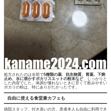
処方されたのは全部で
5種類の薬
。
抗生物質、胃薬、下痢
止め、水に溶かすポカリスエットの粉末など
、しっかりと
した内容でした。体調が優れないときに甘くて飲みやすい
ポカリの粉は、特にありがたかったです。
自由に使える食堂兼カフェも
病院スタッフ、付き添いの方、患者本人も自由に利用でき