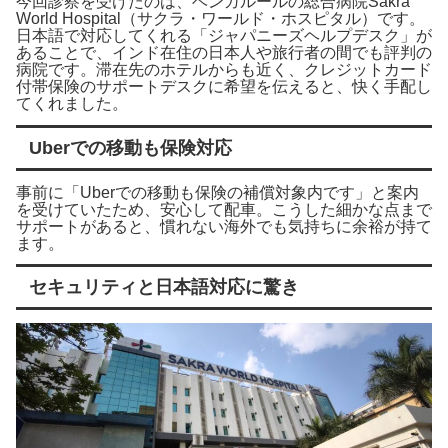
今回診察を受けたのは、ベンガルールの総合病院Sakra
World Hospital（サクラ・ワールド・ホスピタル）です。
日本語で対応してくれる「ジャパニーズヘルプデスク」が
あることで、インド在住の日本人や旅行者の間でも評判の
病院です。滞在先のホテルからも近く、クレジットカード
付帯保険のサポートデスクに希望を伝えると、快く手配し
てくれました。
Uberでの移動も保険対応
事前に「Uberでの移動も保険の補償対象内です」と案内
を受けていたため、安心して配車。こうした細かな点まで
サポートがあると、慣れない海外でも気持ちに余裕が持て
ます。
セキュリティと日本語対応に驚き