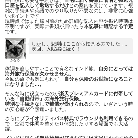
帰国後に必要な手続きは、
自宅に届く書類に署名と振込先
口座を記入して返送するだけ
との案内を受けています。複
雑な手続きや英語でのやり取りが不要なのは、非常に心強
いポイントです。
現時点ではまだ帰国前のため詳細な記入内容や振込時期は
不明ですが、実際に書類が届いたら
本記事に追記する予定
です。
しかし、悲劇はここから始まるのでした…。
次回、入院編に続く！
かなめ
体調を崩しやすいことで有名なインド旅。
自分にとっては
海外旅行保険が欠かせません。
今回の旅でも例にもれず、
自分も保険のお世話になること
になりました…。
そんな時に役立ったのが
楽天プレミアムカードに付帯して
いる「自動付帯」の海外旅行保険。
特別な手続きなしで補償が受けられる
ので、いざという時
の安心感が全然違いました。
さらに
プライオリティパス特典でラウンジも利用できる
の
で、空港で体調を整えたり休憩したりする場面でも大活
躍。