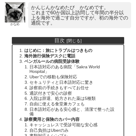
かんじんかなめたび かなめです。
これまで60か国以上訪問して年間の半分以
上を海外で過ごす自分ですが、初の海外での
通院です。
かなめ
目次
はじめに：旅にトラブルはつきもの
海外旅行保険デスクに電話
ベンガルールの病院受診体験
日本語対応のある病院「Sakra World
Hospital」
Uberでの移動も保険対応
セキュリティと日本語対応に驚き
診察前の手続きもすべてお任せ
通訳付きで安心の診察
入院は辞退、処方された薬は5種類
自由に使える食堂兼カフェも
日本語対応がある安心感と、清潔で整った設
備
診察費用と保険のカバー内容
キャッシュレスで受診可能な安心感
自己負担はUberのみ
書類対応もシンプル