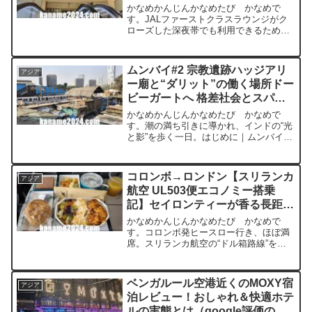
【2025年9月】
かなめかんじんかなめたび かなめで
す。JALファーストクラスラウンジがク
ローズした深夜帯でも利用できるため、
乗り継ぎや深夜便前の休憩スポットとし
て自分にとって理想的な選択肢でした。
基本情報項目内容場所・アクセス羽田空
ムンバイ#2 宗教遺跡ハッジアリ
アジア
港第3ターミナル 国際...
ー廟と“ダリット”の働く場所ドー
ビーガートへ 格差社会とスパイ
スの現実【2024年12月】
かなめかんじんかなめたび かなめで
す。潮の満ち引きに導かれ、インドの“光
と影”を歩く一日。はじめに｜ムンバイ2
日目、テーマは“宗教と格差”ムンバイ2日
目のテーマは、ずばり「宗教と格差」。
インド最大の経済都市ムンバイは、眩い
コロンボ→ロンドン【スリランカ
アジア
ばかりの高層ビルが...
航空 UL503便エコノミー搭乗
記】セイロンティーが香る長距離
フライト【2025年9月】
かなめかんじんかなめたび かなめで
す。コロンボ発ヒースロー行き、ほぼ満
席。スリランカ航空の“ドル箱路線”を体
感しました。✈ 基本情報・搭乗日：2025
年9月・航空会社：スリランカ航空
（SriLankan Airlines）・便名：UL503...
ベンガルール空港近くのMOXY宿
アジア
泊レビュー！おしゃれ＆快適ホテ
ルの実態とは（google評価の注