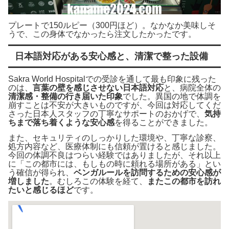
プレートで150ルピー（300円ほど）。なかなか美味しそ
うで、この身体でなかったら注文したかったです。
日本語対応がある安心感と、清潔で整った設備
Sakra World Hospitalでの受診を通して最も印象に残った
のは、
言葉の壁を感じさせない日本語対応
と、病院全体の
清潔感・整備の行き届いた印象
でした。異国の地で体調を
崩すことは不安が大きいものですが、今回は対応してくだ
さった日本人スタッフの丁寧なサポートのおかげで、
気持
ちまで落ち着くような安心感
を得ることができました。
また、セキュリティのしっかりした環境や、丁寧な診察、
処方内容など、医療体制にも信頼が置けると感じました。
今回の体調不良はつらい経験ではありましたが、それ以上
に「この都市には、もしもの時に頼れる場所がある」とい
う確信が得られ、
ベンガルールを訪問するための安心感が
増しました
。むしろこの体験を経て、
またこの都市を訪れ
たいと感じるほど
です。