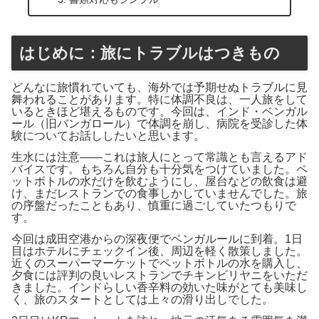
はじめに：旅にトラブルはつきもの
どんなに旅慣れていても、海外では予期せぬトラブルに見
舞われることがあります。特に体調不良は、一人旅をして
いるときほど堪えるものです。今回は、インド・ベンガル
ール（旧バンガロール）で体調を崩し、病院を受診した体
験についてお話ししたいと思います。
生水には注意――これは旅人にとって常識とも言えるアド
バイスです。もちろん自分も十分気をつけていました。ペ
ットボトルの水だけを飲むようにし、屋台などの飲食は避
け、まだレストランでの食事しかしていませんでした。旅
の序盤だったこともあり、慎重に過ごしていたつもりで
す。
今回は成田空港からの深夜便でベンガルールに到着。1日
目はホテルにチェックイン後、周辺を軽く散策しました。
近くのスーパーマーケットでペットボトルの水を購入し、
夕食には評判の良いレストランでチキンビリヤニをいただ
きました。インドらしい香辛料の効いた味がとても美味し
く、旅のスタートとしては上々の滑り出しでした。