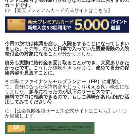
インドに限らず海外旅行が好きな方には本当におすすめの
カードです。
👉 【楽天プレミアムカード公式サイトはこちら】
今回の旅では体調を崩し、入院をすることになってしまい
ました。
その際、
なんと日本で入っていた医療保険の入院
給付金の対象になる
ことが分かりました。
自分も実際に給付金を受け取ることができ、大変ありがた
かったです。
こうした経験をきっかけに、
改めて自分の保
険内容を見直すことに。
その際に
ファイナンシャルプランナー（FP）に相談
し
て、自分に合った保障内容をじっくり考える良い機会にな
りました。
参考になったのが以下のサービスです。
無料でプロに相談できるので、もしご興味があればぜひ活
用してみてください👇
👉 【生命保険相談サービス公式サイトはこちら】いくつ
か掲載します。