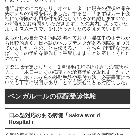
電話はすぐにつながり、オペレーターに現在の症状や滞在
先ホテルの情報を伝えました。すると、「まずはカード会
社にて保険の利用条件を満たしているか確認しますので、
2時間ほどお時間をいただきます」との案内。思っていた
よりもスムーズで、少しほっとしたのを覚えています。
あらかじめ自分でも病院を調べており、滞在中のホテルか
ら比較的近く、日本語のヘルプデスクがある病院を見つけ
ていました。そのことを伝えると、「そちらで問題なけれ
ば、そこの予約を優先して手配します」と対応してくれた
のです。
実際には予定より早く、1時間半ほどで折り返しの電話が
入り、「本日中にその病院での診察予約が取れました」と
のこと。ホテルからの移動手段や受付方法、必要書類につ
いても丁寧に説明があり、とても安心できる対応でした。
ベンガルールの病院受診体験
日本語対応のある病院「Sakra World
Hospital」