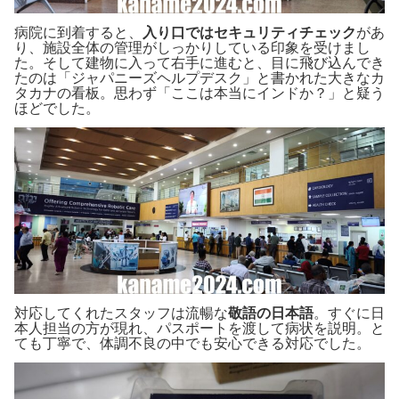
病院に到着すると、
入り口ではセキュリティチェック
があ
り、施設全体の管理がしっかりしている印象を受けまし
た。そして建物に入って右手に進むと、目に飛び込んでき
たのは「ジャパニーズヘルプデスク」と書かれた大きなカ
タカナの看板。思わず「ここは本当にインドか？」と疑う
ほどでした。
対応してくれたスタッフは流暢な
敬語の日本語
。すぐに日
本人担当の方が現れ、パスポートを渡して病状を説明。と
ても丁寧で、体調不良の中でも安心できる対応でした。