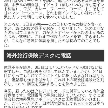
2日目はKRマーケットを訪れ、地元の活気ある雰囲気を満
喫。ホテルの朝食は、イドゥリ（蒸しパンのような南イン
ド料理）、ワダ、カレー、フルーツ、ヨーグルト、そして
甘いマンゴージュース。どれも南インドらしい味わいで、
気に入って毎朝しっかり食べていました。
ところが、3日目の朝――この日もいつもの朝食を食べた
あと、急にお腹の調子がおかしくなりました。水のような
ものが出て止まらず、力が入らずベッドから起き上がるの
もつらい状態に。これまで何度もインドを旅してきました
が、こんなに急激に体調を崩したのは初めてのことでし
た。
海外旅行保険デスクに電話
体調不良が続き、3日目はほとんどベッドから動けない状
態でした。自然回復を期待して休んでいましたが、翌4日
目になっても１時間ごとにトイレに駆け込まなければなら
ず、倦怠感も強まるばかり。これ以上の我慢は危険だと判
断し、ついに病院を受診することを決めました。
今回、頼ったのはクレジットカードに付帯している海外旅
行保険です。電話番号は事前に控えていたので、すぐに保
険会社の海外緊急サポートデスクに国際電話をかけまし
た。こういったとき、日本語で対応してもらえるのは本当
にありがたいものです。