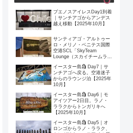
ブエノスアイレスDay1到着
｜サンチアゴからアンデス
越え移動【2025年10月】
サンティアゴ・アルトゥー
ロ・メリノ・ベニテス国際
空港SCL「SkyTeam
Lounge（スカイチームラウ
ンジ）」レビュー｜プライ
イースター島🗿 Day7｜サ
オリティパス可【2025年10
ンチアゴへ戻る。空港迷子
月】
からのラウンジ泊【2025年
10月】
イースター島🗿 Day6｜モ
アイツアー2日目。ラノ・
ララクからトンガリキへ
【2025年10月】
イースター島🗿 Day5｜オ
ロンゴからラノ・ララク、