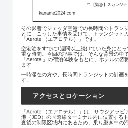
#1【緊急】スカンジ
#2【スカンジナビア...
kaname2024.com
その影響でジェッダ空港での長時間のトラン
とに。こうした事情を受けて、トランジット
「Aerotel（エアロテル）」です。
空港泊をすでに1週間以上続けていた身にと
重な時間。今回の記事では、そんな背景の中で
「Aerotel」の宿泊体験をもとに、ホテル
ます。
一時滞在の方や、長時間トランジットの計画
す。
アクセスとロケーション
「Aerotel（エアロテル）」は、サウジア
港（JED）の国際線ターミナル内に位置する
査後の制限区域内にあるため、乗り継ぎ中の