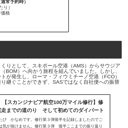
（通常予約時）
たり）
ジ価格
締めくくりとして、スキポール空港（AMS）からサウジア
イ（BOM）へ向かう旅程を組んでいました。しかし、
トが発生し、ローマ・フィウミチーノ空港（FCO）
り継ぐことができず、SASではなく自社便への振替
2月】【スカンジナビア航空100万マイル修行】修
完走までの道のり そして初めてのダイバート
たび かなめです。修行第３弾後半を記録しましたのでご
は気が抜けません。修行第３弾 後半ここまでの振り返り