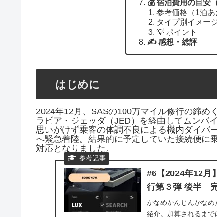
💰 宿泊費用の目安
参考価格（1泊あ
タイプ別イメー
💡 ポイント
✍️ 感想・総評
はじめに
2024年12月、SASの100万マイル修行の
ラビア・ジェッダ（JED）を経由してムンバ
思いがけず乗客の体調不良による機内ダイバー
へ緊急着陸。結果的に予定していた接続便に乗
対応となりました。
#6【2024年1
行第３弾 後半 
かなめかんじんかなめ
紹介。加算されるまで