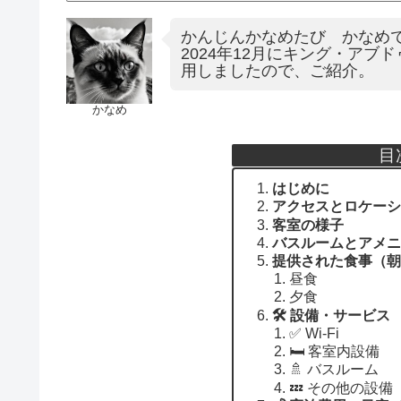
かんじんかなめたび かなめ
2024年12月にキング・ア
用しましたので、ご紹介。
かなめ
目
はじめに
アクセスとロケーシ
客室の様子
バスルームとアメニ
提供された食事（朝
昼食
夕食
🛠 設備・サービス
✅ Wi-Fi
🛏 客室内設備
🚿 バスルーム
💤 その他の設備