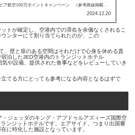
ナビア航空100万ポイントキャンペーン （参考路線掲載）
2024.12.20
ジットが確定し、空港内での滞在を余儀なくされるこ
カウンターにて割り当てられたのが、この
って、壁と扉のある空間はそれだけで心身を休める貴
宿泊したJED空港内のトランジットホテル
の雰囲気や設備、提供された食事などをレビューしていき
を立てる方にとっても参考になる内容となるはずで
ラビア・ジェッダのキング・アブドゥルアズィーズ国際空
トランジットホテルです。エアサイド、つまり出国審
滞在に特化した施設となっています。