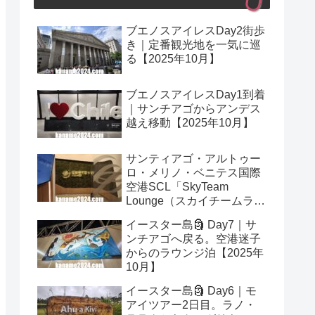
ブエノスアイレスDay2街歩
き｜定番観光地を一気に巡
る【2025年10月】
ブエノスアイレスDay1到着
｜サンチアゴからアンデス
越え移動【2025年10月】
サンティアゴ・アルトゥー
ロ・メリノ・ベニテス国際
空港SCL「SkyTeam
Lounge（スカイチームラウ
ンジ）」レビュー｜プライ
イースター島🗿 Day7｜サ
オリティパス可【2025年10
ンチアゴへ戻る。空港迷子
月】
からのラウンジ泊【2025年
10月】
イースター島🗿 Day6｜モ
アイツアー2日目。ラノ・