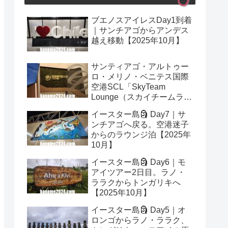
ブエノスアイレスDay1到着
｜サンチアゴからアンデス
越え移動【2025年10月】
サンティアゴ・アルトゥー
ロ・メリノ・ベニテス国際
空港SCL「SkyTeam
Lounge（スカイチームラウ
ンジ）」レビュー｜プライ
イースター島🗿 Day7｜サ
オリティパス可【2025年10
ンチアゴへ戻る。空港迷子
月】
からのラウンジ泊【2025年
10月】
イースター島🗿 Day6｜モ
アイツアー2日目。ラノ・
ララクからトンガリキへ
【2025年10月】
イースター島🗿 Day5｜オ
ロンゴからラノ・ララク、