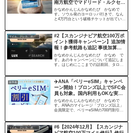
南方航空でマドリード・ルクセン
ブルクへ【2025年11〜12月】
かなめかんじんかなめたび かなめで
す。ソウル発のヨーロッパ行きで、なん
と4万円台という破格チケットが出ていま
す。しかもフルキャリアの中国南方航空
便。少しマニアックな乗継ルートです
が、この値段はそうそう見ません。フラ
#2【スカンジナビア航空100万ポ
マイル、クレカ、ポイ活
イト情報①マドリード行き項...
イント獲得キャンペーン】追加情
報！参考航路も追記 事後加算は
要注意 カウンター対応してもら
かなめかんじんかなめたび かなめ で
えない場合も？
す。あのキャンペーンについて追記しま
す。はじめにここまでの話前回、タロ
ム、スカンジナビア、エールフランスに
搭乗済みです。タロムは、まだ反映され
ていません。こだわったポイント（以遠
✈️ANA「ベリーeSIM」キャンペ
旅準備
権路線・パッセンジャーサー...
ーン開始！ブロンズ以上でSFC会
員も対象。国内利用もOKな実用
特典
かなめかんじんかなめたび かなめで
す。ANAのマイレージ「ブロンズ以上」
会員限定で、ベリーeSIMの700円割引ク
ーポンが無料でもらえるキャンペーンが
スタートしましたのでご紹介。日本国内
であれば1GB×7日間無料利用できます。
#6【2024年12月】【スカンジナ
マイル、クレカ、ポイ活
【キャンペーン...
ビア航空100万マイル修行】修行