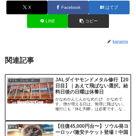
X
Facebook
はてブ
LINE
コピー
kaname
関連記事
JALダイヤモンドメタル修行【20
マイル、クレカ、ポイ活
日目】｜あえて飛ばない選択。給
料日後の日曜は休養日
かなめかんじんかなめたび かなめで
す。僧が増える日は、無理に飛ばない。
修行にも「休む判断」は必要です。なぜ
20日目は、あえて「飛ばない」のか本日
は、JAL修行20日目。……ですが、この
日は 修行おやすみday にしました。理由
【往復45,000円台〜】ソウル発ヨ
旅準備
はシンプルで、...
ーロッパ激安チケット登場！中国