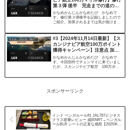
第３弾 後半 完走までの道の
り そして初めてのダイバート
かなめかんじんかなめたび かなめで
す。修行第３弾後半を記録しましたので
ご紹介。加算されるまでは気が抜けませ
ん。修行第３弾 後半ここまでの振り返
り#1【緊急】スカンジナビア航空100万
ポイントキャンペーン （参考路線掲
#3【2024年11月14日最新】【ス
マイル、クレカ、ポイ活
載）#2【スカンジナビア...
カンジナビア航空100万ポイント
獲得キャンペーン】注意点 加算
対象チケットクラス
かなめかんじんかなめたび かなめで
す。今回別件でチェンマイに来ていまし
たが、スカンジナビア航空 100万ポイ
ントキャンペーン を、急遽組み込む事
を決定。結果、10月、11月、12月の3回
に渡って分割して修行する事にしまし
た。無理無く、コスパ...
スポンサーリンク
インド ベンガルール#1 JAL787ビジネス
クラス搭乗レビュー 成田NRT→ベンガル
ールBLR シートの正直な感想【2025年5
月】