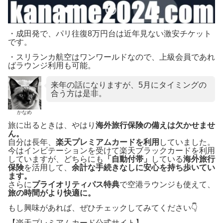
・成田発で、パリ往復8万円台は近年見ない激安チケット
です。
・スリランカ航空はワンワールドなので、上級会員であれ
ばラウンジ利用も可能。
来年の話になりますが、5月にタイミングの
合う方は是非。
かなめ
旅に出るときは、やはり
海外旅行保険の備えは欠かせませ
ん。
自分は長年、
楽天プレミアムカードを利用
していました。
今はインビテーションを受けて楽天ブラックカードを利用
していますが、どちらにも
「自動付帯」
している
海外旅行
保険
を活用して、
余計な手続きなしに安心を持ち歩いてい
ます。
さらに
プライオリティパス特典
で空港ラウンジも使えて、
旅の時間がより快適に。
もし興味があれば、ぜひチェックしてみてください👇
【楽天プレミアムカード公式サイト】