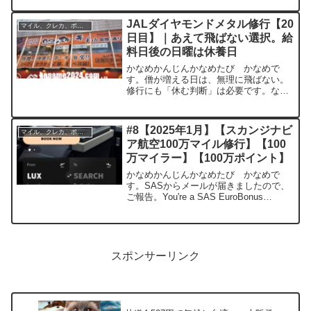
ゼルス ⇄ バンコク・価格：約50,341円
（往復）・日程例：10月14日〜18日・ク
JALダイヤモンドメタル修行【20
マイル、クレカ、ポイ活
ラス：エコ...
日目】｜あえて飛ばない選択。給
料日後の日曜は休養日
かなめかんじんかなめたび かなめで
す。僧が増える日は、無理に飛ばない。
修行にも「休む判断」は必要です。なぜ
20日目は、あえて「飛ばない」のか本日
は、JAL修行20日目。……ですが、この
日は 修行おやすみday にしました。理由
#8【2025年1月】【スカンジナビ
マイル、クレカ、ポイ活
はシンプルで、...
ア航空100万マイル修行】【100
万マイラー】【100万ポイント】
かなめかんじんかなめたび かなめで
す。SASからメールが届きましたので、
ご報告。You're a SAS EuroBonus
Millionaire!ここまでの振り返り#1【緊
急】スカンジナビア航空100万ポイント
キャンペーン （参考路線掲...
スポンサーリンク