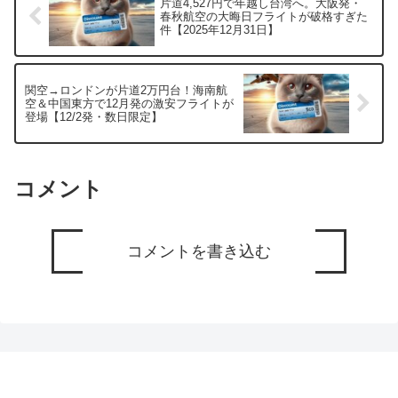
片道4,527円で年越し台湾へ。大阪発・
春秋航空の大晦日フライトが破格すぎた
件【2025年12月31日】
関空→ロンドンが片道2万円台！海南航
空＆中国東方で12月発の激安フライトが
登場【12/2発・数日限定】
コメント
コメントを書き込む