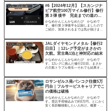
で50,000FLY ON...
#6【2024年12月】【スカンジナ
マイル、クレカ、ポイ活
ビア航空100万マイル修行】修行
第３弾 後半 完走までの道の
り そして初めてのダイバート
かなめかんじんかなめたび かなめで
す。修行第３弾後半を記録しましたので
ご紹介。加算されるまでは気が抜けませ
ん。修行第３弾 後半ここまでの振り返
り#1【緊急】スカンジナビア航空100万
ポイントキャンペーン （参考路線掲
JALダイヤモンドメタル【修行2
マイル、クレカ、ポイ活
載）#2【スカンジナビア...
日目】｜12レグ予定がまさかの
欠航。宮古島1泊と神対応の結末
かなめかんじんかなめたび かなめで
す。12レグに挑んだ修行2日目。まさか
の欠航トラブル発生―それでも結果オー
ライ。JALの対応力に、正直ちょっと惚
れた。今日も修行スタート0:00就寝、
4:30起床。正直、眠い。かなり眠い。駅
ロサンゼルス発バンコク往復5万
旅準備
に向かうも、まだ...
円台｜フルサービスキャリアでこ
の価格は破格
かなめかんじんかなめたび かなめで
す。受託手荷物込みで約5万円。とにかく
安く長距離移動したい人向け。概要・航
空会社：フィリピン航空・区間：ロサン