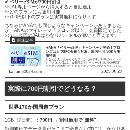
✔ ベリーeSIMが700円割引
※JAL専用ページから購入すると自動適用
※どのプランにも適用可能
※700円以下のプランは実質無料になります
ちなみにANAでも同じようなキャンペーンがありました
が、ANAのマイレージ「ブロンズ以上」会員限定でした
ので、今回のJALはかなりハードルが低いと言えます。
✈️ANA「ベリーeSIM」キャンペーン開始！ブロ
ンズ以上でSFC会員も対象。国内利用もOKな実
用特典
かなめかんじんかなめたび かなめです。ANAのマイレー
ジ「ブロンズ以上」会員限定で、ベリーeSIMの700円割引
クーポンが無料でもらえるキャンペーンがスタートしまし
たのでご紹介。日本国内であれば1GB×7日間無料利用でき
2025.06.29
kaname2024.com
ます。【キャンペーン...
実際に700円割引でどうなる？
世界170か国周遊プラン
1GB（7日間）：
700円 → 割引適用で“無料”
短期旅行でデータ量がそこまで必要ない方には、かなりあ