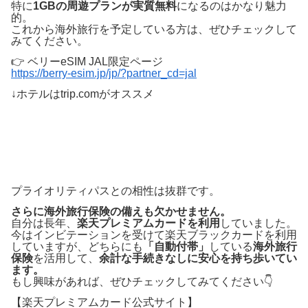
特に
1GBの周遊プランが実質無料
になるのはかなり魅力
的。
これから海外旅行を予定している方は、ぜひチェックして
みてください。
👉 ベリーeSIM JAL限定ページ
https://berry-esim.jp/jp/?partner_cd=jal
↓ホテルはtrip.comがオススメ
プライオリティパスとの相性は抜群です。
さらに海外旅行保険の備えも欠かせません。
自分は長年、
楽天プレミアムカードを利用
していました。
今はインビテーションを受けて楽天ブラックカードを利用
していますが、どちらにも
「自動付帯」
している
海外旅行
保険
を活用して、
余計な手続きなしに安心を持ち歩いてい
ます。
もし興味があれば、ぜひチェックしてみてください👇
【楽天プレミアムカード公式サイト】