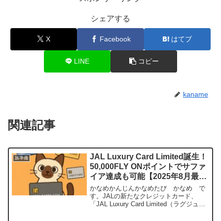
シェアする
X
Facebook
はてブ
LINE
コピー
kaname
関連記事
JAL Luxury Card Limited誕生！
旅準備
50,000FLY ONポイントでサファ
イア達成も可能【2025年8月最
新】
かなめかんじんかなめたび かなめ で
す。JALの新たなクレジットカード、
「JAL Luxury Card Limited（ラグジュア
リーカード リミテッド）」が2025年8月1
日に発表されました。たった1枚持つだけ