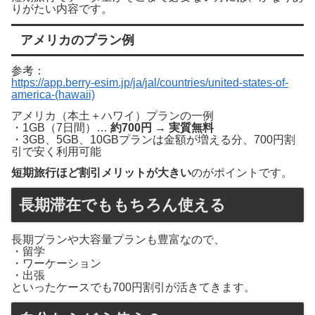
りがたい内容です。
アメリカのプラン例
参考：
https://app.berry-esim.jp/ja/jal/countries/united-states-of-
america-(hawaii)
アメリカ（本土＋ハワイ）プランの一例
・1GB（7日間）…
約700円 → 実質無料
・3GB、5GB、10GBプランは金額が増える分、700円割
引で安く利用可能
短期旅行ほど割引メリットが大きい
のがポイントです。
長期滞在でももちろん使える
長期プランや大容量プランも豊富なので、
・留学
・ワーケーション
・出張
といったケースでも700円割引が活きてきます。