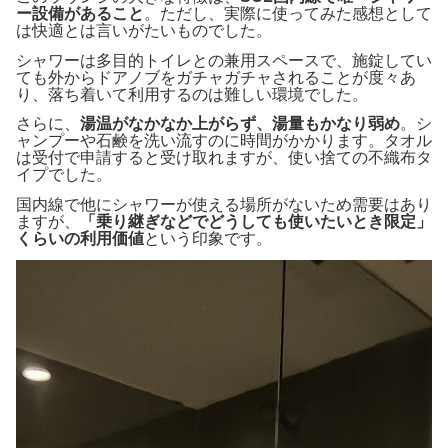
ー設備があること
。ただし、実際に使ってみた感想として
は快適とは言いがたいものでした。
シャワーは多目的トイレとの兼用スペースで、施錠してい
ても外からドアノブをガチャガチャされることが度々あ
り、落ち着いて利用するのは難しい環境でした。
さらに、
湯温がなかなか上がらず、湯量もかなり弱め
。シ
ャンプーや石鹸を洗い流すのに時間がかかります。タオル
は受付で申請すると受け取れますが、使い捨ての不織布タ
イプでした。
国内線で他にシャワーが使える場所がないため需要はあり
ますが、
「乗り継ぎなどでどうしても使いたいとき限定」
くらいの利用価値
という印象です。