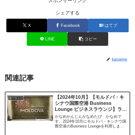
スポンサーリンク
シェアする
X
Facebook
はてブ
LINE
コピー
kaname
関連記事
【2024年10月】【モルドバ・キ
ヨーロッパ
シナウ国際空港 Business
Lounge ビジネスラウンジ】ラウ
ンジレビュー プライオリティパ
かなめかんじんかなめたび かなめで
ス使用可
す。2024年10月にモルドバ・キシナウ国
際空港のBusiness Loungeを利用しまし
たので、ご紹介。Business Lounge –