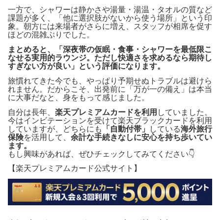
一方で、シャワーは静かさや湯量・湯温・タオルの質など
課題が多く、「他に選択肢がないから使う場所」という印
象。朝方には来場者がさらに増え、スタッフが相席を促す
ほどの混雑ぶりでした。
まとめると、「深夜帯の仮眠・食事・シャワーを最低限こ
なせる実用的ラウンジ。ただし快適さを求めるなら期待し
すぎない方が良い」という評価になります。
旅慣れてきた今でも、やっぱり予期せぬトラブルは避けら
れません。だからこそ、出発前に「万が一の備え」は本当
に大事だなと、身をもって感じました。
自分は長年、
楽天プレミアムカードを利用
していました。
今はインビテーションを受けて楽天ブラックカードを利用
していますが、どちらにも
「自動付帯」
している
海外旅行
保険
を活用して、
余計な手続きなしに安心を持ち歩いてい
ます。
もし興味があれば、ぜひチェックしてみてください👇
【楽天プレミアムカード公式サイト】