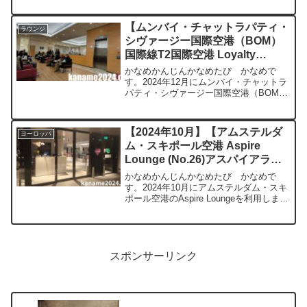
International Airport（SFO）利用日
2025...
【ムンバイ・チャットラパティ・
ラウンジ
シヴァージー国際空港（BOM）
国際線T2国際空港 Loyalty
Lounge 】ラウンジレビュー プ
かなめかんじんかなめたび かなめで
ライオリティパス使用可【2024
す。2024年12月にムンバイ・チャットラ
パティ・シヴァージー国際空港（BOM）
年12月】
国際線の第2ターミナル「Loyalty
Lounge」を利用しましたので、ご紹介。
【基本情報】ラウンジの場所・営業時間
【2024年10月】【アムステルダ
ヨーロッパ
「Loy...
ム・スキポール空港 Aspire
Lounge (No.26)アスパイアラウ
ンジ】ラウンジレビュー プライ
かなめかんじんかなめたび かなめで
オリティパス使用可
す。2024年10月にアムステルダム・スキ
ポール空港のAspire Loungeを利用しまし
たので、全飲食物を中心にご紹介。
Aspire Lounge (No.26)基本情報営業時
間：午前6時～午後9時利用...
スポンサーリンク