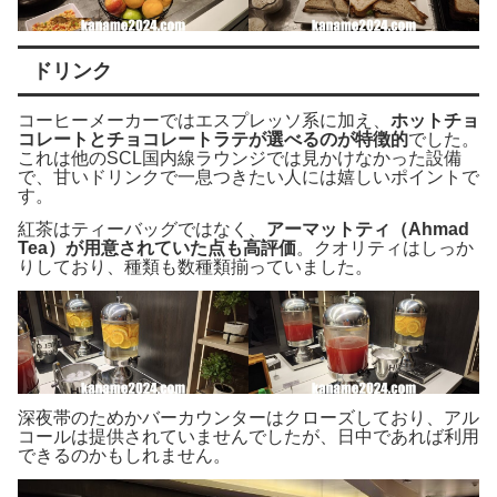
ドリンク
コーヒーメーカーではエスプレッソ系に加え、
ホットチョ
コレートとチョコレートラテが選べるのが特徴的
でした。
これは他のSCL国内線ラウンジでは見かけなかった設備
で、甘いドリンクで一息つきたい人には嬉しいポイントで
す。
紅茶はティーバッグではなく、
アーマットティ（Ahmad
Tea）が用意されていた点も高評価
。クオリティはしっか
りしており、種類も数種類揃っていました。
深夜帯のためかバーカウンターはクローズしており、アル
コールは提供されていませんでしたが、日中であれば利用
できるのかもしれません。