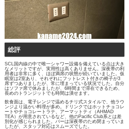
総評
SCL国内線の中で唯一シャワー設備を備えている点は大き
なメリットですが、実用性は高くありません。深夜帯の利
用者は非常に多く、ほぼ満席の状態が続いていました。仮
眠室は2室あり、それぞれにフットレスト付きの椅子が3
席ずつありましたが、常に埋まっている状況でした。自分
はソファ席で休みましたが、6時間まで滞在できるため、
長めのトランジットでも時間は潰せます。
飲食面は、電子レンジで温めるチリ式スタイルで、他ラウ
ンジより温かい料理が多め。ドリンクではホットチョコレ
ートやチョコレートラテ、アーマットティ（AHMAD
TEA）が用意されているなど、他のPacific Club系とは差
別化が感じられました。バーは深夜帯のため閉まっていま
したが、スタッフ対応はスムーズでした。