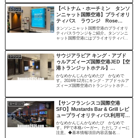
Chisinau International Airport基...
【ベトナム・ホーチミン タンソ
ラウンジ
ンニャット国際空港】プライオリ
ティパス ラウンジ Rose
Business Lounge ローズビジ
タンソンニャット国際空港のプライオリ
ネスラウンジ
ティパスラウンジをご紹介。タンソンニ
ャット国際空港にはプライオリティパス
を使えるラウンジが２つあります（2024
年８月現在）。Jasmine Halal Lounge と
Rose Business Lo...
サウジアラビア キング・アブド
ラウンジ
ゥルアズィーズ国際空港JED【空
港トランジットホテル】
【Aerotel】 宿泊レビュー｜空港
かなめかんじんかなめたび かなめで
直結・清潔＆快適ステイ【2024
す。2024年12月にキング・アブドゥルア
ズィーズ国際空港のトランジットホテル
年12月】
を利用しましたので、ご紹介。はじめに
2024年12月、SASの100万マイル修行の
締めくくりとして、スキポール空港
【サンフランシスコ国際空港
ヨーロッパ
（AMS）から...
SFO】Mustards Bar & Grill レビ
ュープライオリティパス利用可
【2025年10月】
かなめかんじんかなめたび かなめで
す。PPで本格バーガー。ただしフィーに
注意。◆基本情報項目内容店舗名
Mustards Bar & Grill空港San Francisco