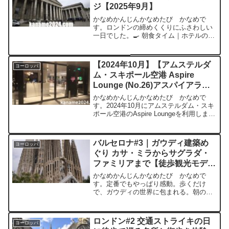
ジ【2025年9月】
かなめかんじんかなめたび かなめで
す。ロンドンの締めくくりにふさわしい
一日でした。🍳 朝食タイム｜ホテルのコ
ンチネンタルブレックファストが豪華す
ぎたロンドン滞在最終日。この日の朝も
ホテルのダイニングで朝食をしっかりい
【2024年10月】【アムステルダ
ヨーロッパ
ただきました。「コンチネ...
ム・スキポール空港 Aspire
Lounge (No.26)アスパイアラウ
ンジ】ラウンジレビュー プライ
かなめかんじんかなめたび かなめで
オリティパス使用可
す。2024年10月にアムステルダム・スキ
ポール空港のAspire Loungeを利用しまし
たので、全飲食物を中心にご紹介。
Aspire Lounge (No.26)基本情報営業時
間：午前6時～午後9時利用...
バルセロナ#3｜ガウディ建築め
ヨーロッパ
ぐり カサ・ミラからサグラダ・
ファミリアまで【徒歩観光モデル
コース】【2025年9月】
かなめかんじんかなめたび かなめで
す。定番でもやっぱり感動。歩くだけ
で、ガウディの世界に包まれる。朝のバ
ルセロナ散歩と天気この日は朝から爽や
かな気候。9月のバルセロナは日中こそ日
差しが強いですが、朝夕は20℃前後と快
ロンドン#2 交通ストライキの日
ヨーロッパ
適です。街歩きにはまさに...