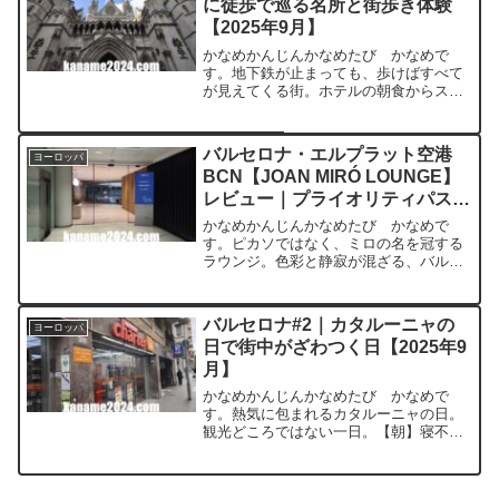
に徒歩で巡る名所と街歩き体験
【2025年9月】
かなめかんじんかなめたび かなめで
す。地下鉄が止まっても、歩けばすべて
が見えてくる街。ホテルの朝食からスタ
ート朝はホテルの朝食から。事前に「コ
ンチネンタルブレックファスト」と聞い
ていたので、パンとコーヒー程度だろう
バルセロナ・エルプラット空港
ヨーロッパ
と思っていましたが、実際に...
BCN【JOAN MIRÓ LOUNGE】
レビュー｜プライオリティパス対
応【2025年9月】
かなめかんじんかなめたび かなめで
す。ピカソではなく、ミロの名を冠する
ラウンジ。色彩と静寂が混ざる、バルセ
ロナらしい時間でした。基本情報項目内
容ラウンジ名Joan Miró Lounge（Sala
VIP Joan Miró / Miró ...
バルセロナ#2｜カタルーニャの
ヨーロッパ
日で街中がざわつく日【2025年9
月】
かなめかんじんかなめたび かなめで
す。熱気に包まれるカタルーニャの日。
観光どころではない一日。【朝】寝不足
のまま迎えたカタルーニャの日バルセロ
ナ2日目。外から聞こえてくる歓声と太鼓
の音で目を覚ましました。そう、今日は9