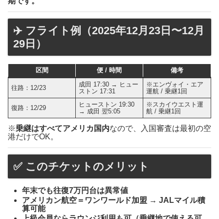
期です。
✈️ フライト例（2025年12月23日〜12月
29日）
区間
便 / 時間
備考
成田 17:30 → ヒュー
※エンヴォイ・エア
往路：12/23
ストン 17:31
運航 / 乗継1回
ヒューストン 19:30
※スカイウエスト運
復路：12/29
→ 成田 翌5:05
航 / 乗継1回
※
乗継はすべてアメリカ国内
なので、入国審査は最初の空
港だけでOK。
✅ このチケットのメリット
年末でも往復7万円台は異常値
アメリカン航空＝ワンワールド加盟 → JALマイル積
算可能
上級会員ならラウンジ利用も可（乗継地で使える可