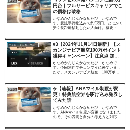
旅準備
レエコ、エコノミ...
円台｜フルサービスキャリアでこ
の価格は破格
かなめかんじんかなめたび かなめで
す。受託手荷物込みで約5万円。とにかく
安く長距離移動したい人向け。概要・航
空会社：フィリピン航空・区間：ロサン
ゼルス ⇄ バンコク・価格：約50,341円
（往復）・日程例：10月14日〜18日・ク
#3【2024年11月14日最新】【ス
マイル、クレカ、ポイ活
ラス：エコ...
カンジナビア航空100万ポイント
獲得キャンペーン】注意点 加算
対象チケットクラス
かなめかんじんかなめたび かなめで
す。今回別件でチェンマイに来ていまし
たが、スカンジナビア航空 100万ポイ
ントキャンペーン を、急遽組み込む事
を決定。結果、10月、11月、12月の3回
に渡って分割して修行する事にしまし
✈️【速報】ANAマイル制度が変
旅準備
た。無理無く、コスパ...
更！特典航空券を駆け込み発券し
てみた話
かなめかんじんかなめたび かなめで
す。ANAマイル制度が変更になりました
ので、その説明と自分の考え方と対応を
ご紹介。ANAマイル制度変更（2025年6
月）2025年6月24日、ANAのマイル制度