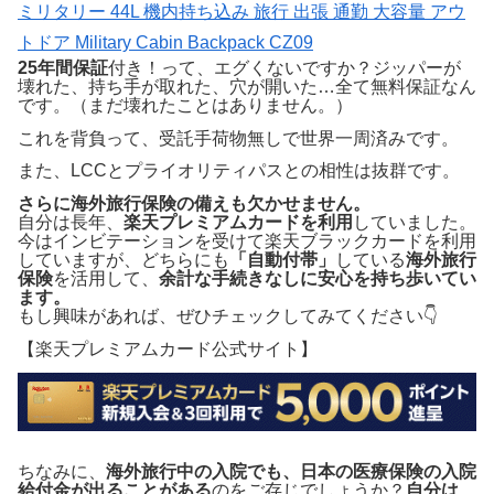
ミリタリー 44L 機内持ち込み 旅行 出張 通勤 大容量 アウ
トドア Military Cabin Backpack CZ09
25年間保証
付き！って、エグくないですか？ジッパーが
壊れた、持ち手が取れた、穴が開いた…全て無料保証なん
です。（まだ壊れたことはありません。）
これを背負って、受託手荷物無しで世界一周済みです。
また、LCCとプライオリティパスとの相性は抜群です。
さらに海外旅行保険の備えも欠かせません。
自分は長年、
楽天プレミアムカードを利用
していました。
今はインビテーションを受けて楽天ブラックカードを利用
していますが、どちらにも
「自動付帯」
している
海外旅行
保険
を活用して、
余計な手続きなしに安心を持ち歩いてい
ます。
もし興味があれば、ぜひチェックしてみてください👇
【楽天プレミアムカード公式サイト】
ちなみに、
海外旅行中の入院でも、日本の医療保険の入院
給付金が出ることがある
のをご存じでしょうか？
自分は、