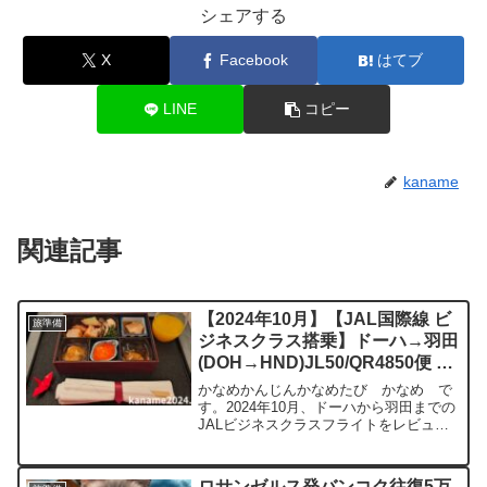
シェアする
X
Facebook
はてブ
LINE
コピー
kaname
関連記事
【2024年10月】【JAL国際線 ビ
旅準備
ジネスクラス搭乗】ドーハ→羽田
(DOH→HND)JL50/QR4850便 12
時間フライトレビュー！シート、
かなめかんじんかなめたび かなめ で
食事、アメニティ、タクシーチケ
す。2024年10月、ドーハから羽田までの
JALビジネスクラスフライトをレビュー
ット
します。日本語〜♪久しぶりに聞きまし
た。既に、日本に帰って来たみたいで嬉
しくなりました。座席は、ビジネス、プ
ロサンゼルス発バンコク往復5万