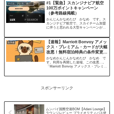
が大きく変わりました。自分のように長
#1【緊急】スカンジナビア航空
マイル、クレカ、ポイ活
年ANAマ...
100万ポイントキャンペーン
（参考路線掲載）
かんじんかなめたび かなめ です。ス
カンジナビア航空で、スカイチーム加盟
に伴うと思われる大型キャンペーンが始
まりました。現在、ヨーロッパを旅行中
なのですが、緊急で旅程に組み込むこと
にしましたので、そちらも併せてご紹介
【速報】Marriott Bonvoy アメッ
旅準備
します。1. ユーロボー...
クス・プレミアム・カードが大幅
改悪！無料宿泊特典の条件変更と
年会費増額【2025年8月】
かなめかんじんかなめたび かなめ で
す。利用を再開した途端、この改悪…。
「Marriott Bonvoy アメックス・プレミア
ム・カード」の改定前後の違いまずは結
論から。 項目 改定前（～2025年8月）
改定後（2025年8月21日以降）...
スポンサーリンク
ムンバイ国際空港BOM【Adani Lounge】
ラウンジレビュー プライオリティパス使