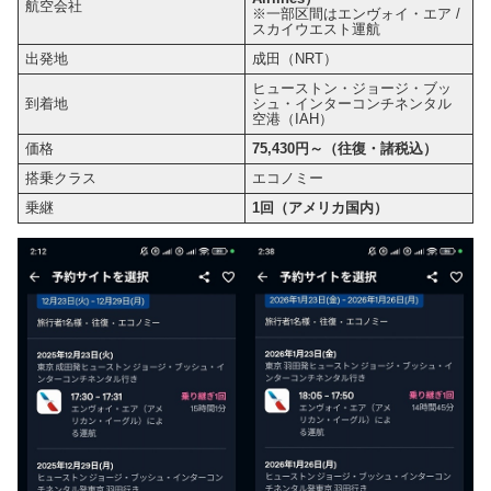
航空会社
※一部区間はエンヴォイ・エア /
スカイウエスト運航
出発地
成田（NRT）
ヒューストン・ジョージ・ブッ
到着地
シュ・インターコンチネンタル
空港（IAH）
価格
75,430円～（往復・諸税込）
搭乗クラス
エコノミー
乗継
1回（アメリカ国内）