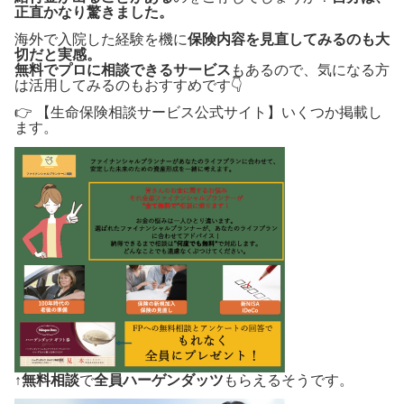
正直かなり驚きました。
海外で入院した経験を機に
保険内容を見直してみるのも大
切だと実感。
無料でプロに相談できるサービス
もあるので、気になる方
は活用してみるのもおすすめです👇
👉 【生命保険相談サービス公式サイト】いくつか掲載し
ます。
↑
無料相談
で
全員ハーゲンダッツ
もらえるそうです。