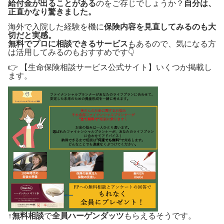
給付金が出ることがある
のをご存じでしょうか？
自分は、
正直かなり驚きました。
海外で入院した経験を機に
保険内容を見直してみるのも大
切だと実感。
無料でプロに相談できるサービス
もあるので、気になる方
は活用してみるのもおすすめです👇
👉 【生命保険相談サービス公式サイト】いくつか掲載し
ます。
↑
無料相談
で
全員ハーゲンダッツ
もらえるそうです。