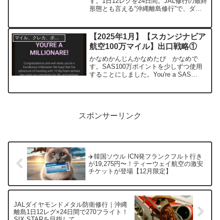
す。1日12レグを24日間。JAL修行の最終
形態とも言える“沖縄離島修行”で、ダイ
ヤモンドメタルを超え、SIX STARを狙
う旅に出ます。概要JALの最上級ステイ
タス「ダイヤモンドメタル」。この称号
【2025年1月】【スカンジナビア
マイル、クレカ、ポイ活
を得るた...
航空100万マイル】出口戦略①
かなめかんじんかなめたび かなめで
す。SAS100万ポイントを少しずつ使用
することにしました。You're a SAS
EuroBonus Millionaire!ここまでの振り返
り#1【緊急】スカンジナビア航空100万
ポイントキャンペーン...
スポンサーリンク
✈️韓国ソウル ICN発フランクフルト行き
が19,275円〜！ティーウェイ航空の激安
チケットが登場【12月限定】
JALダイヤモンドメタル防衛修行｜沖縄
離島1日12レグ×24日間で270フライト！
SIX STARを目指して