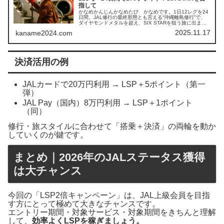
指して
かなめかんじんかなめたび かなめです。1日12レグを24
日間。JAL修行の最終形態とも言える“沖縄離島修行”で、
ダイヤモンドメタルを超え、SIX STARを狙う旅に出ま
す。概要JALの最上級ステイタス「ダイヤモンドメタ
2025.11.17
kaname2024.com
ル」。この称号を得るた...
決済活用の例
JALカードで20万円利用 → LSP＋5ポイント（第一
弾）
JAL Pay（国内）8万円利用 → LSP＋1ポイント
（同）
修行・旅スタイルに合わせて「搭乗＋決済」の両輪を動か
していくのが鍵です。
まとめ｜2026年のJALステータス獲得
は大チャンス
今回の「LSP2倍キャンペーン」は、JAL上級会員を目指
す方にとって極めて大きなチャンスです。
エントリー期間・対象サービス・対象期間をきちんと理解
して、
効率よくLSPを稼ぎましょう。