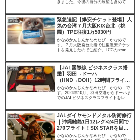
きました。今後の自分の展望も含めて、
書きたいと思います。はじめにJALの上
級会員制度には、旅を快適にするさまざ
まな特典があります。その中でも最上級
緊急追記【爆安チケット登場】人
旅準備
のステータ...
気の台湾７月大阪KIX台北（桃
園）TPE往復1万5030円
かなめかんじんかなめたび かなめで
す。７月大阪発台北着で往復激安チケッ
トを発見したのでご紹介。LCCのpeach
なので預入荷物は別料金になります。大
阪関西国際空港(KIX)⇔台湾台北（TPE）
往復15990円15030円 ピーチ往復15,...
【JAL国際線 ビジネスクラス搭
旅準備
乗】羽田→ドーハ
（HND→DOH）12時間フライト
レビュー！シート、食事、アメニ
かなめかんじんかなめたび かなめ で
ティ
す。2024年10月、羽田空港からドーハま
でのJALビジネスクラスフライトをレビ
ューします。座席と機内設備今回搭乗し
た機体は、JALのボーイング787-9ドリー
ムライナーです。座席ビジネスクラスの
JALダイヤモンドメタル防衛修行
旅準備
シートに...
｜沖縄離島1日12レグ×24日間で
270フライト！SIX STARを目指
して
かなめかんじんかなめたび かなめで