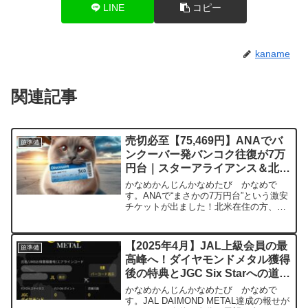
LINE
コピー
kaname
関連記事
売切必至【75,469円】ANAでバ
旅準備
ンクーバー発バンコク往復が7万
円台｜スターアライアンス＆北米
発周遊にも最適【2026年4月】
かなめかんじんかなめたび かなめで
す。ANAで“まさかの7万円台”という激安
チケットが出ました！北米在住の方、世
界一周・修行勢・周遊派には見逃せない
内容です。↓設定済みフライト概要
（2026年4月）項目内容路線バンクーバ
【2025年4月】JAL上級会員の最
旅準備
ー（YVR）⇄ バン...
高峰へ！ダイヤモンドメタル獲得
後の特典とJGC Six Starへの道
【JAL DAIMOND METAL達成】
かなめかんじんかなめたび かなめで
す。JAL DAIMOND METAL達成の報せが