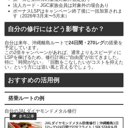
法人カード・JGC家族会員は対象外の場合あり
ボーナスLSPはキャンペーン終了後に一括加算されま
す（2026年3月末〜5月末）
自分の修行にはどう影響するか？
自分は来年、沖縄離島ルートで
24日間・270レグ
の搭乗を
予定しています。
この2倍キャンペーンがあれば、通常よりもスピーディに
LSPを稼げるため、修行計画に“自由度”が出てきました。
特に「時間がない」「回数をこなしたいがコストを抑えた
い」という方には追い風と言えるでしょう。
おすすめの活用例
搭乗ルートの例
自分のJALダイヤモンドメタル修行
JALダイヤモンドメタル防衛修行｜沖縄離島1日
12レグ×24日間で270フライト！SIX STARを目