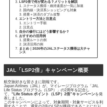
LSP2倍で何が変わる？メリットを解説
ステータス獲得・維持速度が一気に加速
国内線・決済系ショッピングも対象
搭乗＋決済のダブル攻撃
エントリー方法と注意点
エントリー手順
注意点
自分の修行にはどう影響するか？
おすすめの活用例
搭乗ルートの例
決済活用の例
まとめ｜2026年のJALステータス獲得は大チャ
ンス
JAL「LSP2倍」キャンペーン概要
航空旅好きな皆さまに朗報です。
Japan Airlines（JAL）が、マイレージプログラム「JAL
Life Status プログラム（LSP）」の2周年を記念し
て、
“Life Status ポイント（LSP）2倍”キャンペーン
を発
表しました。
このキャンペーンによって、対象期間・対象サービスを利
用することで、通常の2倍のLSPが獲得できることになり