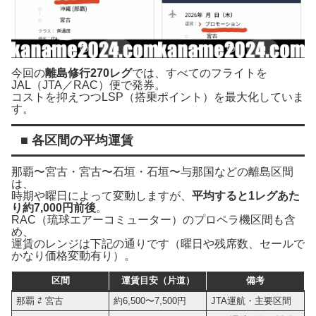
今回の
離島修行270レグ
では、すべてのフライトを
JAL（JTA／RAC）便で発券。
コストを抑えつつLSP（搭乗ポイント）を最大化していま
す。
■ 各区間の平均運賃
那覇〜宮古・宮古〜石垣・石垣〜与那国などの離島区間
は、
時期や曜日によって変動しますが、
平均すると1レグあた
り約7,000円前後
。
RAC（琉球エアーコミューター）のプロペラ機区間も含
め、
運賃のレンジは下記の通りです（曜日や残席数、セールで
かなり価格変動有り）。
区間
運賃目安（片道）
備考
那覇 ⇄ 宮古
約6,500〜7,500円
JTA運航・主要区間