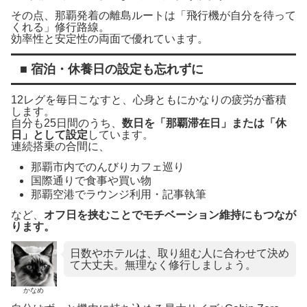
その点、那覇発着の離島ルートは「飛行機が自分を待って
くれる」修行路線。
効率性と安定性の両面で優れています。
■ 宿泊・休養日の設定も忘れずに
12レグを毎日こなすと、心身ともにかなりの疲労が蓄積
します。
自分も25日間のうち、
数日を「那覇滞在日」または「休
日」として設定
しています。
連続搭乗の合間に、
那覇市内でのんびりカフェ巡り
国際通りで食事や買い物
那覇空港でラウンジ利用・記事執筆
など、
オフ日を挟むことでモチベーション維持にもつなが
ります。
日数やホテルは、取り組む人に合わせて決め
て大丈夫。無理なく修行しましょう。
かなめ