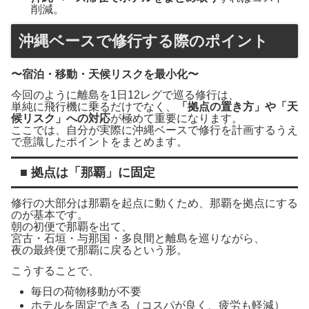
削減。
沖縄ベースで修行する際のポイント
〜宿泊・移動・天候リスクを最小化〜
今回のように離島を1日12レグで巡る修行は、
単純に飛行機に乗るだけでなく、
「拠点の置き方」や「天
候リスク」への対応
が極めて重要になります。
ここでは、自分が実際に沖縄ベースで修行を計画するうえ
で意識したポイントをまとめます。
■ 拠点は「那覇」に固定
修行の大部分は那覇を起点に動くため、那覇を拠点にする
のが基本です。
朝の初便で那覇を出て、
宮古・石垣・与那国・多良間と離島を巡りながら、
夜の最終便で那覇に戻るという形。
こうすることで、
毎日の荷物移動が不要
ホテルを固定できる（コスパが良く、疲労も軽減）