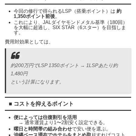
今回の修行で得られるLSP（搭乗ポイント）は
約
1,350ポイント前後
。
これにより、JALダイヤモンドメタル基準（180回）
を大幅に超過し、SIX STAR（6スター）を目指しま
す。
費用対効果としては、
約200万円でLSP 1350ポイント → 1LSPあたり約
1,480円
という計算になります。
■ コストを抑えるポイント
便によっては往復割引を活用
→ 通常運賃より1〜2割安く設定できる。
曜日と時間帯の組み合わせ
で安い便を選ぶ。
沖縄ベース滞在でホテルをまとめ取り
すればコスト