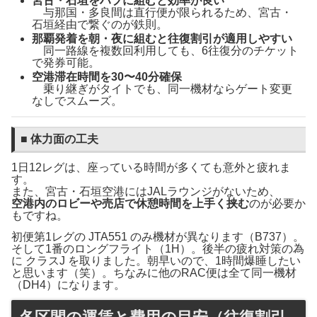
宮古・石垣をハブに組むと効率が良い
与那国・多良間は直行便が限られるため、宮古・
石垣経由で繋ぐのが鉄則。
那覇発着を朝・夜に組むと往復割引が適用しやすい
同一路線を複数回利用しても、6往復分のチケット
で発券可能。
空港滞在時間を30〜40分確保
乗り継ぎがタイトでも、同一機材ならゲート変更
なしでスムーズ。
■ 体力面の工夫
1日12レグは、座っている時間が多くても意外と疲れま
す。
また、宮古・石垣空港にはJALラウンジがないため、
空港内のロビーや売店で休憩時間を上手く挟む
のが必要か
もですね。
初便第1レグの JTA551 のみ機材が異なります（B737）。
そして1番のロングフライト（1H）。後半の疲れ対策の為
に クラスJ を取りました。朝早いので、1時間爆睡したい
と思います（笑）。ちなみに他のRAC便は全て同一機材
（DH4）になります。