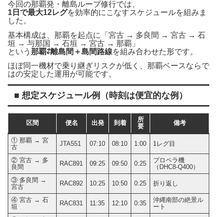
今回の那覇発・離島ループ修行では、
1日で最大12レグ
を効率的にこなすスケジュールを組みま
した。
基本構成は、那覇を起点に「宮古 → 多良間 → 宮古 → 石
垣 → 与那国 → 石垣 → 宮古 → 那覇」
という
那覇⇄離島間＋島間路線
を組み合わせた形です。
ほぼ同一機材で乗り継ぎリスクが低く、那覇ベースならで
はの安定した運用が可能です。
■ 想定スケジュール例（時刻は便宜的な例）
所
区間
便名
出発
到着
備考
要
① 那覇 → 宮
JTA551
07:10
08:10
1:00
1レグ目
古
② 宮古 → 多
プロペラ機
RAC891
09:25
09:50
0:25
良間
（DHC8-Q400）
③ 多良間 →
RAC892
10:25
10:50
0:25
折り返し
宮古
④ 宮古 → 石
沖縄南部の絶景ル
RAC831
11:35
12:10
0:35
垣
ート