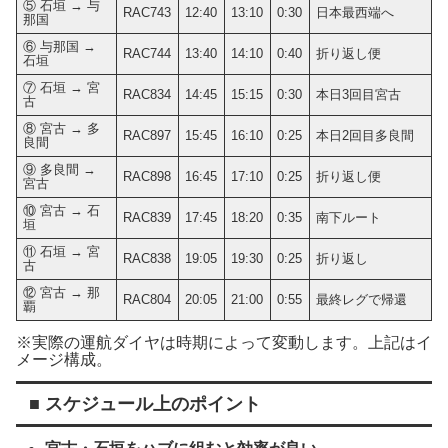
⑤ 石垣 → 与
RAC743
12:40
13:10
0:30
日本最西端へ
那国
⑥ 与那国 →
RAC744
13:40
14:10
0:40
折り返し便
石垣
⑦ 石垣 → 宮
RAC834
14:45
15:15
0:30
本日3回目宮古
古
⑧ 宮古 → 多
RAC897
15:45
16:10
0:25
本日2回目多良間
良間
⑨ 多良間 →
RAC898
16:45
17:10
0:25
折り返し便
宮古
⑩ 宮古 → 石
RAC839
17:45
18:20
0:35
南下ルート
垣
⑪ 石垣 → 宮
RAC838
19:05
19:30
0:25
折り返し
古
⑫ 宮古 → 那
RAC804
20:05
21:00
0:55
最終レグで帰還
覇
※実際の運航ダイヤは時期によって変動します。上記はイ
メージ構成。
■ スケジュール上のポイント