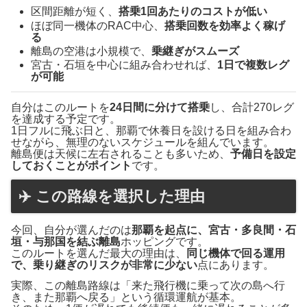
区間距離が短く、
搭乗1回あたりのコストが低い
ほぼ同一機体のRAC中心、
搭乗回数を効率よく稼げ
る
離島の空港は小規模で、
乗継ぎがスムーズ
宮古・石垣を中心に組み合わせれば、
1日で複数レグ
が可能
自分はこのルートを
24日間に分けて搭乗
し、合計270レグ
を達成する予定です。
1日フルに飛ぶ日と、那覇で休養日を設ける日を組み合わ
せながら、無理のないスケジュールを組んでいます。
離島便は天候に左右されることも多いため、
予備日を設定
しておくことがポイント
です。
✈️ この路線を選択した理由
今回、自分が選んだのは
那覇を起点に、宮古・多良間・石
垣・与那国を結ぶ離島
ホッピングです。
このルートを選んだ最大の理由は、
同じ機体で回る運用
で、乗り継ぎのリスクが非常に少ない
点にあります。
実際、この離島路線は「来た飛行機に乗って次の島へ行
き、また那覇へ戻る」という循環運航が基本。