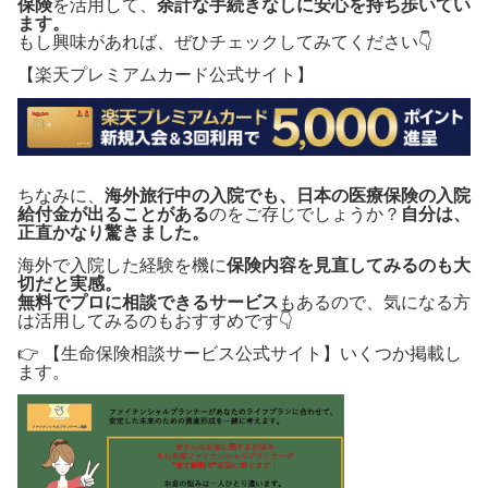
保険
を活用して、
余計な手続きなしに安心を持ち歩いてい
ます。
もし興味があれば、ぜひチェックしてみてください👇
【楽天プレミアムカード公式サイト】
ちなみに、
海外旅行中の入院でも、日本の医療保険の入院
給付金が出ることがある
のをご存じでしょうか？
自分は、
正直かなり驚きました。
海外で入院した経験を機に
保険内容を見直してみるのも大
切だと実感。
無料でプロに相談できるサービス
もあるので、気になる方
は活用してみるのもおすすめです👇
👉 【生命保険相談サービス公式サイト】いくつか掲載し
ます。