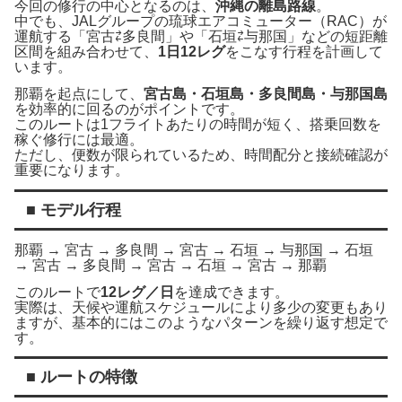
今回の修行の中心となるのは、
沖縄の離島路線
。
中でも、JALグループの琉球エアコミューター（RAC）が
運航する「宮古⇄多良間」や「石垣⇄与那国」などの短距離
区間を組み合わせて、
1日12レグ
をこなす行程を計画して
います。
那覇を起点にして、
宮古島・石垣島・多良間島・与那国島
を効率的に回るのがポイントです。
このルートは1フライトあたりの時間が短く、搭乗回数を
稼ぐ修行には最適。
ただし、便数が限られているため、時間配分と接続確認が
重要になります。
■ モデル行程
那覇 → 宮古 → 多良間 → 宮古 → 石垣 → 与那国 → 石垣
→ 宮古 → 多良間 → 宮古 → 石垣 → 宮古 → 那覇
このルートで
12レグ／日
を達成できます。
実際は、天候や運航スケジュールにより多少の変更もあり
ますが、基本的にはこのようなパターンを繰り返す想定で
す。
■ ルートの特徴