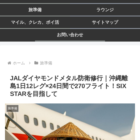
旅準備
ラウンジ
マイル、クレカ、ポイ活
サイトマップ
お問い合わせ
ホーム
旅準備
JALダイヤモンドメタル防衛修行｜沖縄離
島1日12レグ×24日間で270フライト！SIX
STARを目指して
旅準備