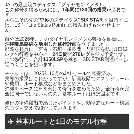
JALの最上級ステイタス「ダイヤモンドメタル」。
この称号を得るためには、
1年間に180回の搭乗
が必要で
す。
さらにその先の“究極のステイタス”
SIX STAR
を目指すに
は、LSP（Life Status Point）の積み上げも欠かせませ
ん。
自分は2026年、このダイヤモンドメタル獲得を目標に、
沖縄離島路線を活用した修行計画
を立てました。
那覇を起点に、宮古・石垣・多良間・与那国を結ぶ1日12
レグの行程を中心に、
24日間で270レグ
を飛ぶ予定です。
この修行で、合計
1350LSP
を稼ぎ、SIX STAR到達に一歩
近づくことを狙います。
チケットは、2025年10月のJALセールで確保済み。
実際の搭乗はこれからですが、計画段階でのスケジュール
や費用、ルート構成などをまとめました。
沖縄をベースに日を分けて修行を進めるため、全行程が完
全に同一ではないものの、基本ルートはほぼ固定です。
修行の準備段階で感じたポイントや、効率的なルート構築
のコツも交えて紹介していきます。
✈️ 基本ルートと1日のモデル行程