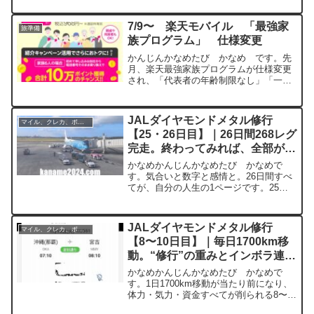
り#1【緊急】スカンジナビア航空100万
ポイントキャンペーン...
7/9〜 楽天モバイル 「最強家
旅準備
族プログラム」 仕様変更
かんじんかなめたび かなめ です。先
月、楽天最強家族プログラムが仕様変更
され、「代表者の年齢制限なし」「一人
あたり10回線まで」に変更になりまし
た。我が家では、自分、妻、長男、長
女 と、4回線契約しています。MAX9回
JALダイヤモンドメタル修行
マイル、クレカ、ポイ活
線迄「最強家族プログラ...
【25・26日目】｜26日間268レグ
完走。終わってみれば、全部が修
行でした
かなめかんじんかなめたび かなめで
す。気合いと数字と感情と。26日間すべ
てが、自分の人生の1ページです。25日
目・26日目──まずは「よく続いた」ま
ぁ、正直なところ、よく続いたなと思い
ます。短時間睡眠、気合いで起床。それ
JALダイヤモンドメタル修行
マイル、クレカ、ポイ活
を26日間。後半にな...
【8〜10日目】｜毎日1700km移
動。“修行”の重みとインボラ連チ
ャン
かなめかんじんかなめたび かなめで
す。1日1700km移動が当たり前になり、
体力・気力・資金すべてが削られる8〜9
日目。それでも搭乗実績は着実に積み上