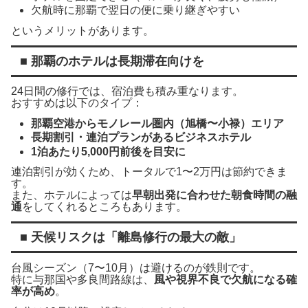
欠航時に那覇で翌日の便に乗り継ぎやすい
というメリットがあります。
■ 那覇のホテルは長期滞在向けを
24日間の修行では、宿泊費も積み重なります。
おすすめは以下のタイプ：
那覇空港からモノレール圏内（旭橋〜小禄）エリア
長期割引・連泊プランがあるビジネスホテル
1泊あたり5,000円前後を目安に
連泊割引が効くため、トータルで1〜2万円は節約できま
す。
また、ホテルによっては
早朝出発に合わせた朝食時間の融
通
をしてくれるところもあります。
■ 天候リスクは「離島修行の最大の敵」
台風シーズン（7〜10月）は避けるのが鉄則です。
特に与那国や多良間路線は、
風や視界不良で欠航になる確
率が高め
。