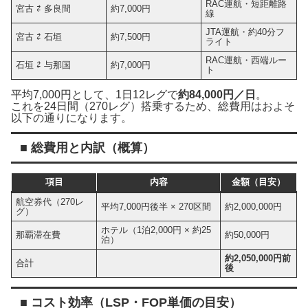
RAC運航・短距離路
宮古 ⇄ 多良間
約7,000円
線
JTA運航・約40分フ
宮古 ⇄ 石垣
約7,500円
ライト
RAC運航・西端ルー
石垣 ⇄ 与那国
約7,000円
ト
平均7,000円として、1日12レグで
約84,000円／日
。
これを24日間（270レグ）搭乗するため、総費用はおよそ
以下の通りになります。
■ 総費用と内訳（概算）
項目
内容
金額（目安）
航空券代（270レ
平均7,000円後半 × 270区間
約2,000,000円
グ）
ホテル（1泊2,000円 × 約25
那覇滞在費
約50,000円
泊）
約2,050,000円前
合計
後
■ コスト効率（LSP・FOP単価の目安）