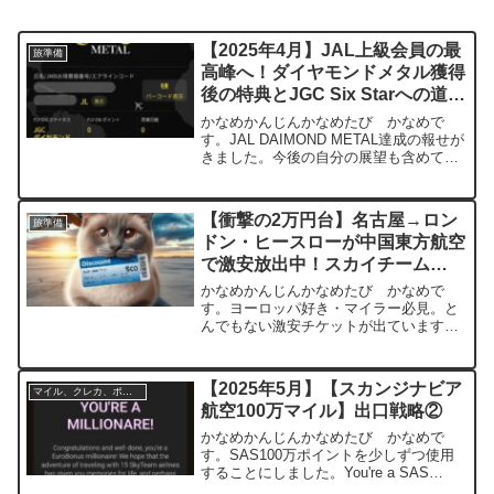
【2025年4月】JAL上級会員の最
旅準備
高峰へ！ダイヤモンドメタル獲得
後の特典とJGC Six Starへの道
【JAL DAIMOND METAL達成】
かなめかんじんかなめたび かなめで
す。JAL DAIMOND METAL達成の報せが
きました。今後の自分の展望も含めて、
書きたいと思います。はじめにJALの上
級会員制度には、旅を快適にするさまざ
まな特典があります。その中でも最上級
【衝撃の2万円台】名古屋→ロン
旅準備
のステータ...
ドン・ヒースローが中国東方航空
で激安放出中！スカイチーム
【2025年10〜12月】
かなめかんじんかなめたび かなめで
す。ヨーロッパ好き・マイラー必見。と
んでもない激安チケットが出ています。
名古屋（中部）→ロンドン・ヒースロー
の片道航空券が、中国東方航空利用で
27,000円台〜！しかも、対象期間は2024
【2025年5月】【スカンジナビア
マイル、クレカ、ポイ活
年10月・11月...
航空100万マイル】出口戦略②
かなめかんじんかなめたび かなめで
す。SAS100万ポイントを少しずつ使用
することにしました。You're a SAS
EuroBonus Millionaire!ここまでの振り返