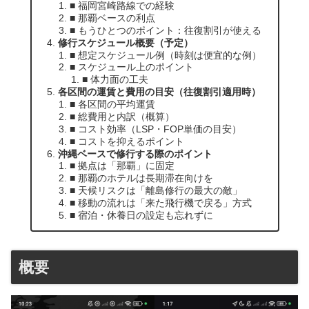
■ 福岡宮崎路線での経験
■ 那覇ベースの利点
■ もうひとつのポイント：往復割引が使える
修行スケジュール概要（予定）
■ 想定スケジュール例（時刻は便宜的な例）
■ スケジュール上のポイント
■ 体力面の工夫
各区間の運賃と費用の目安（往復割引適用時）
■ 各区間の平均運賃
■ 総費用と内訳（概算）
■ コスト効率（LSP・FOP単価の目安）
■ コストを抑えるポイント
沖縄ベースで修行する際のポイント
■ 拠点は「那覇」に固定
■ 那覇のホテルは長期滞在向けを
■ 天候リスクは「離島修行の最大の敵」
■ 移動の流れは「来た飛行機で戻る」方式
■ 宿泊・休養日の設定も忘れずに
概要