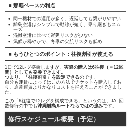
■ 那覇ベースの利点
同一機材での運用が多く、遅延しても繋がりやすい
離島空港はシンプルで動線が短く、乗り継ぎもスム
ーズ
混雑空港に比べて遅延リスクが少ない
気候が穏やかで、冬季の欠航リスクも低め
■ もうひとつのポイント：往復割引が使える
1日で12レグ搭乗しますが、
実際の購入は6往復（＝12区
間）としても発券できます。
つまり、「往復割引」を設定できる
のです。
自分も運賃によってはこの方法でチケットを購入してお
り、通常運賃よりかなりコストを抑えることができまし
た。
この「6往復で12レグを構成できる」というのは、JAL回
数修行の中でも
沖縄離島ルートならではの強み
です。
修行スケジュール概要（予定）