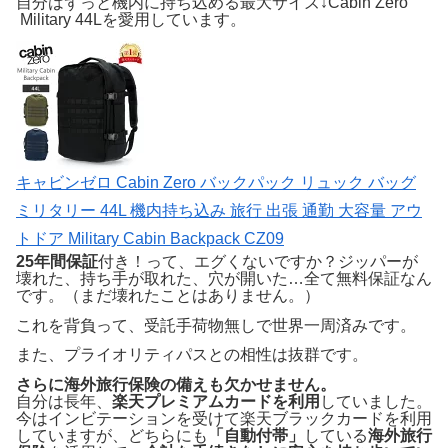
自分はずっと機内に持ち込める最大サイズ↓Cabin Zero
Military 44Lを愛用しています。
キャビンゼロ Cabin Zero バックパック リュック バッグ
ミリタリー 44L 機内持ち込み 旅行 出張 通勤 大容量 アウ
トドア Military Cabin Backpack CZ09
25年間保証
付き！って、エグくないですか？ジッパーが
壊れた、持ち手が取れた、穴が開いた…全て無料保証なん
です。（まだ壊れたことはありません。）
これを背負って、受託手荷物無しで世界一周済みです。
また、プライオリティパスとの相性は抜群です。
さらに海外旅行保険の備えも欠かせません。
自分は長年、
楽天プレミアムカードを利用
していました。
今はインビテーションを受けて楽天ブラックカードを利用
していますが、どちらにも
「自動付帯」
している
海外旅行