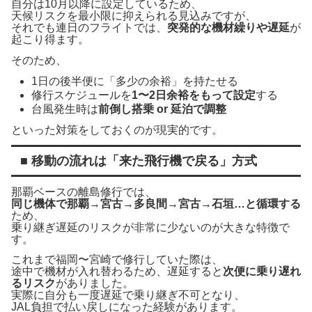
自分は10月以降に設定しているため、
天候リスクを最小限に抑えられる見込みですが、
それでも連日のフライトでは、
突発的な機材繰りや遅延
が
起こり得ます。
そのため、
1日の後半便に「多少の余裕」を持たせる
修行スケジュールを
1〜2日余裕をもって設定
する
台風発生時は
前倒し搭乗 or 延泊で調整
といった対策をしておくのが現実的です。
■ 移動の流れは「来た飛行機で戻る」方式
那覇ベースの離島修行では、
同じ機体で那覇→宮古→多良間→宮古→石垣…と循環する
ため、
乗り継ぎ遅延のリスクが非常に少ないのが大きな特徴で
す。
これまで福岡〜宮崎で修行していた際は、
途中で機材が入れ替わるため、遅延すると
次便に乗り遅れ
るリスク
がありました。
実際に自分も一度遅延で乗り継ぎ不可となり、
JAL負担で払い戻しになった経験があります。