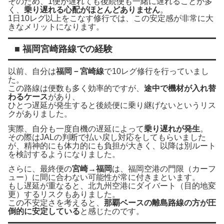
そのため、1便が遅れても後続便も一緒に遅れることが多
く、
乗り遅れる心配がほとんどありません
。
1日10レグ以上をこなす修行では、この安定感が非常に大
きなメリットになります。
■ 福岡宮崎路線での経験
以前、自分は
福岡－宮崎線
で10レグ修行を行っていまし
た。
この路線は便数も多く効率的ですが、
途中で機材が入れ替
わるケース
があり、
ひとつ遅延が発生すると後続便に乗り継げないというリス
クがありました。
実際、自分も一度自機の遅延によって
乗り遅れが発生
。
その際はJALの判断で払い戻し対応をしてもらいました
が、精神的にも体力的にも負担が大きく、以降は別ルート
を検討するようになりました。
さらに、最終便の
宮崎→福岡
は、福岡空港の門限（カーフ
ュー）に間に合わない可能性が常に付きまといます。
もし遅延が重なると、北九州空港にダイバート（目的地変
更）するリスクもありました。
この不安定さを考えると、
那覇ベースの離島路線の方が圧
倒的に安定している
と感じたのです。