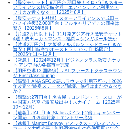
【爆安チケット】9万円台 羽田発ナイロビ行きスター
アライアンス格安航空券｜エアインディア利用でア
フリカが近くなる！【2025年8月】
【爆安チケット登場】スターアライアンスで成田⇔
ハノイ往復32,000円台！フルキャリアでこの価格は
驚き【2025年8月】
【片道2万円以下も】11月発アジア行き激安チケット
4選！成田→カトマンズ・福岡→シンガポールほか
【片道2万円台】大阪発メルボルン・シドニー行きが
激安！四川航空でオーストラリアへ【HIS限定】
【2025年11〜12月】
【緊急】【2024年12月】ビジネスクラス激安チケッ
ト アジア内の各都市⇒完売
【羽田空港T3 国際線】 JAL ファーストクラスラウン
ジ First class lounge
【衝撃】ANA SFC改悪…ラウンジ利用不可へ｜2026
年改定で“終身ステータス”崩壊。修行はまだやるべき
か？
【衝撃の2万円台】名古屋→ロンドン・ヒースローが
中国東方航空で激安放出中！スカイチーム【2025年
10〜12月】
【速報】JAL「Life Status ポイント2倍」キャンペー
ン開始！2026年対象｜エントリー必須
【速報】Marriott Bonvoy アメックス・プレミアム・
カードが大幅改悪！無料宿泊特典の条件変更と年会