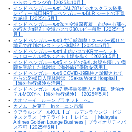
からのラウンジ泊【2025年10月】
インド ベンガルール#1 JAL787ビジネスクラス搭乗
レビュー 成田NRT→ベンガルールBLR シートの正直
な感想【2025年5月】
インド ベンガルール#2👉 空港深夜着→市内中心部へ
の行き方解説！空港バスで280ルピー移動【2025年5
月】
インド ベンガルール#3 生活感満喫！スーパー巡りと
地元で評判のレストラン体験記【2025年5月】
インド ベンガルール#4 市内バスでKRマーケット
へ！ローカル感あふれる市場を歩く【2025年5月】
インド ベンガルール#5 インドの洗礼 お腹を壊して病
院を受診した体験談【海外旅行保険を活用】
インド ベンガルール#6 COVID-19陽性と診断されて
からの5泊6日入院体験談【Sakra World Hospital】
【海外旅行保険を活用】
インド ベンガルール#7 新搭乗券購入と退院、延泊ホ
テルMOXYへ【海外旅行保険】【2025年5月】
カオソーイ ルーンプラキット へ。
カノム お菓子 inターニン市場
クアラルンプールKUL【ゴールデンラウンジ・ビジ
ネスクラス（サテライト）】レビュー｜Malaysia
Airlines Golden Lounge Business｜プライオリティパ
ス不可【2025年6月】