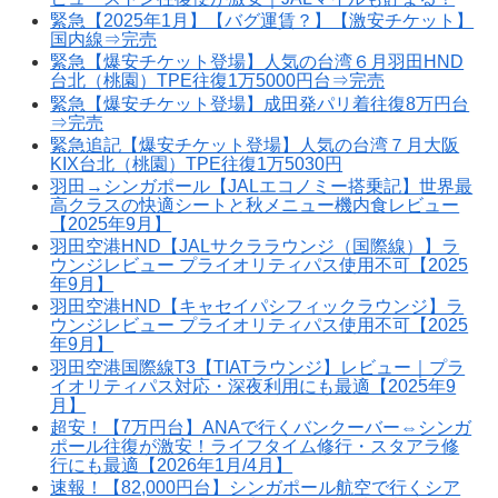
緊急【2025年1月】【バグ運賃？】【激安チケット】
国内線⇒完売
緊急【爆安チケット登場】人気の台湾６月羽田HND
台北（桃園）TPE往復1万5000円台⇒完売
緊急【爆安チケット登場】成田発パリ着往復8万円台
⇒完売
緊急追記【爆安チケット登場】人気の台湾７月大阪
KIX台北（桃園）TPE往復1万5030円
羽田→シンガポール【JALエコノミー搭乗記】世界最
高クラスの快適シートと秋メニュー機内食レビュー
【2025年9月】
羽田空港HND【JALサクララウンジ（国際線）】ラ
ウンジレビュー プライオリティパス使用不可【2025
年9月】
羽田空港HND【キャセイパシフィックラウンジ】ラ
ウンジレビュー プライオリティパス使用不可【2025
年9月】
羽田空港国際線T3【TIATラウンジ】レビュー｜プラ
イオリティパス対応・深夜利用にも最適【2025年9
月】
超安！【7万円台】ANAで行くバンクーバー⇔シンガ
ポール往復が激安！ライフタイム修行・スタアラ修
行にも最適【2026年1月/4月】
速報！【82,000円台】シンガポール航空で行くシア