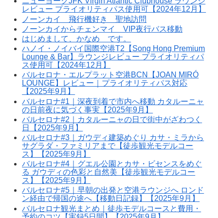
ニューヨークJFK Virgin Atlantic Clubhouse ラウンジ
レビュー プライオリティパス使用可【2024年12月】
ノーンカイ 飛行機好き 聖地訪問
ノーンカイからチェンマイ VIP夜行バス移動
はじめまして、かなめ です。
ハノイ・ノイバイ国際空港T2【Song Hong Premium
Lounge & Bar】ラウンジレビュー プライオリティパ
ス使用可【2024年12月】
バルセロナ・エルプラット空港BCN【JOAN MIRÓ
LOUNGE】レビュー｜プライオリティパス対応
【2025年9月】
バルセロナ#1｜深夜到着で市内へ移動 カタルーニャ
の日前夜に気づく事実【2025年9月】
バルセロナ#2｜カタルーニャの日で街中がざわつく
日【2025年9月】
バルセロナ#3｜ガウディ建築めぐり カサ・ミラから
サグラダ・ファミリアまで【徒歩観光モデルコー
ス】【2025年9月】
バルセロナ#4｜グエル公園とカサ・ビセンスをめぐ
る ガウディの色彩と自然美【徒歩観光モデルコー
ス】【2025年9月】
バルセロナ#5｜早朝の出発と空港ラウンジへ ロンド
ン経由で帰国の途へ【移動日記録】【2025年9月】
バルセロナ観光まとめ｜徒歩モデルコースと費用・
予約のコツ【実録5日間】【2025年9月】