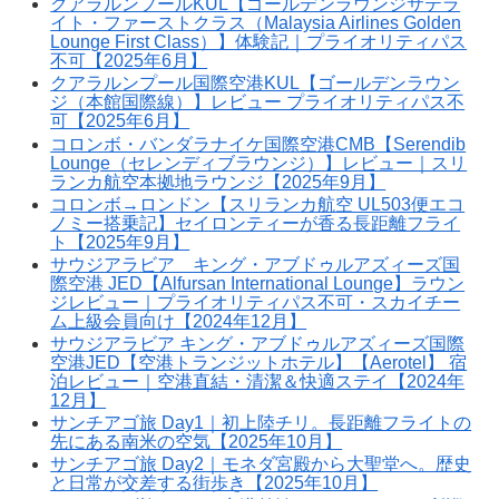
クアラルンプールKUL【ゴールデンラウンジサテラ
イト・ファーストクラス（Malaysia Airlines Golden
Lounge First Class）】体験記｜プライオリティパス
不可【2025年6月】
クアラルンプール国際空港KUL【ゴールデンラウン
ジ（本館国際線）】レビュー プライオリティパス不
可【2025年6月】
コロンボ・バンダラナイケ国際空港CMB【Serendib
Lounge（セレンディブラウンジ）】レビュー｜スリ
ランカ航空本拠地ラウンジ【2025年9月】
コロンボ→ロンドン【スリランカ航空 UL503便エコ
ノミー搭乗記】セイロンティーが香る長距離フライ
ト【2025年9月】
サウジアラビア キング・アブドゥルアズィーズ国
際空港 JED【Alfursan International Lounge】ラウン
ジレビュー｜プライオリティパス不可・スカイチー
ム上級会員向け【2024年12月】
サウジアラビア キング・アブドゥルアズィーズ国際
空港JED【空港トランジットホテル】【Aerotel】 宿
泊レビュー｜空港直結・清潔＆快適ステイ【2024年
12月】
サンチアゴ旅 Day1｜初上陸チリ。長距離フライトの
先にある南米の空気【2025年10月】
サンチアゴ旅 Day2｜モネダ宮殿から大聖堂へ。歴史
と日常が交差する街歩き【2025年10月】