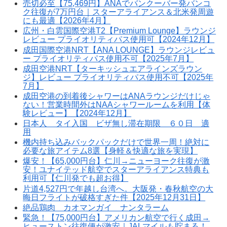
売切必至【75,469円】ANAでバンクーバー発バンコ
ク往復が7万円台｜スターアライアンス＆北米発周遊
にも最適【2026年4月】
広州・白雲国際空港T2【Premium Lounge】ラウンジ
レビュー プライオリティパス使用可【2024年12月】
成田国際空港NRT【ANA LOUNGE】ラウンジレビュ
ー プライオリティパス使用不可【2025年7月】
成田空港NRT【ターキッシュエアラインズラウン
ジ】レビュー プライオリティパス使用不可【2025年
7月】
成田空港の到着後シャワーはANAラウンジだけじゃ
ない！営業時間外はNAAシャワールームを利用【体
験レビュー】【2024年12月】
日本人 タイ入国 ビザ無し滞在期限 ６０日 適
用
機内持ち込みバックパックだけで世界一周！絶対に
必要な旅アイテム8選【身軽＆快適な旅を実現】
爆安！【65,000円台】仁川→ニューヨーク往復が激
安！ユナイテッド航空でスターアライアンス特典も
利用可【仁川発でも超お得】
片道4,527円で年越し台湾へ。大阪発・春秋航空の大
晦日フライトが破格すぎた件【2025年12月31日】
絶品鶏肉 カオマンガイ ナンタラーム
緊急！【75,000円台】アメリカン航空で行く成田→
ヒューストン往復便が激安｜JALマイルも貯まる！