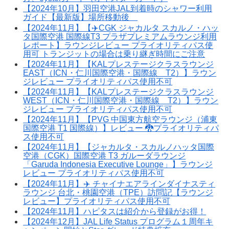
【2024年10月】羽田空港JAL到着時のシャワー利用
ガイド【最新版】場所移動後
【2024年11月】【✈️CGK ジャカルタ スカルノ・ハッ
タ国際空港 国際線T3 プラザプレミアムラウンジ利用
レポート】ラウンジレビュー プライオリティパス使
用可 トランジットの場合は乗り継ぎ時間にご注意
【2024年11月】【KALプレステージクラスラウンジ
EAST（ICN・仁川国際空港・国際線 T2）】ラウン
ジレビュー プライオリティパス使用不可
【2024年11月】【KALプレステージクラスラウンジ
WEST（ICN・仁川国際空港・国際線 T2）】ラウン
ジレビュー プライオリティパス使用不可
【2024年11月】【PVG 中国東方航空ラウンジ（浦東
国際空港 T1 国際線）】レビュー 🐉プライオリティパ
ス使用不可
【2024年11月】【ジャカルタ・スカルノハッタ国際
空港（CGK）国際空港 T3 ガルーダラウンジ
「Garuda Indonesia Executive Lounge」】ラウンジ
レビュー プライオリティパス使用不可
【2024年11月】✈️ チャイナエアラインダイナスティ
ラウンジ 台北・桃園空港（TPE）訪問記【ラウンジ
レビュー】プライオリティパス使用不可
【2024年11月】ハピタスは紹介から登録がお得！
【2024年12月】JAL Life Status プログラム１周年キ