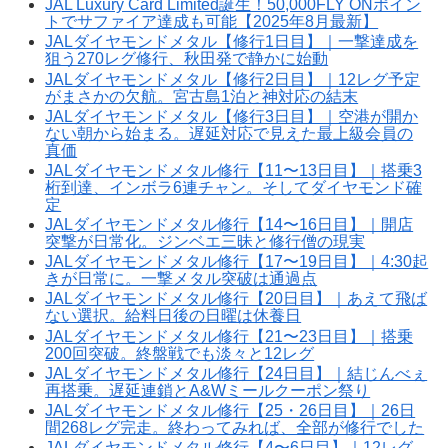
JAL Luxury Card Limited誕生！50,000FLY ONポイン
トでサファイア達成も可能【2025年8月最新】
JALダイヤモンドメタル【修行1日目】｜一撃達成を
狙う270レグ修行、秋田発で静かに始動
JALダイヤモンドメタル【修行2日目】｜12レグ予定
がまさかの欠航。宮古島1泊と神対応の結末
JALダイヤモンドメタル【修行3日目】｜空港が開か
ない朝から始まる。遅延対応で見えた最上級会員の
真価
JALダイヤモンドメタル修行【11〜13日目】｜搭乗3
桁到達、インボラ6連チャン。そしてダイヤモンド確
定
JALダイヤモンドメタル修行【14〜16日目】｜開店
突撃が日常化。ジンベエ三昧と修行僧の現実
JALダイヤモンドメタル修行【17〜19日目】｜4:30起
きが日常に。一撃メタル突破は通過点
JALダイヤモンドメタル修行【20日目】｜あえて飛ば
ない選択。給料日後の日曜は休養日
JALダイヤモンドメタル修行【21〜23日目】｜搭乗
200回突破。終盤戦でも淡々と12レグ
JALダイヤモンドメタル修行【24日目】｜結じんべぇ
再搭乗。遅延連鎖とA&Wミールクーポン祭り
JALダイヤモンドメタル修行【25・26日目】｜26日
間268レグ完走。終わってみれば、全部が修行でした
JALダイヤモンドメタル修行【4〜6日目】｜12レグ