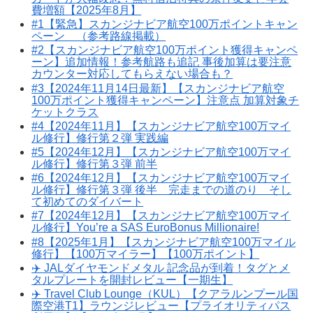
費増額【2025年8月】
#1【緊急】スカンジナビア航空100万ポイントキャン
ペーン （参考路線掲載）
#2【スカンジナビア航空100万ポイント獲得キャンペ
ーン】追加情報！参考航路も追記 事後加算は要注意
カウンター対応してもらえない場合も？
#3【2024年11月14日最新】【スカンジナビア航空
100万ポイント獲得キャンペーン】注意点 加算対象チ
ケットクラス
#4【2024年11月】【スカンジナビア航空100万マイ
ル修行】修行第２弾 実践編
#5【2024年12月】【スカンジナビア航空100万マイ
ル修行】修行第３弾 前半
#6【2024年12月】【スカンジナビア航空100万マイ
ル修行】修行第３弾 後半 完走までの道のり そし
て初めてのダイバート
#7【2024年12月】【スカンジナビア航空100万マイ
ル修行】You’re a SAS EuroBonus Millionaire!
#8【2025年1月】【スカンジナビア航空100万マイル
修行】【100万マイラー】【100万ポイント】
✈️ JALダイヤモンドメタル 記念品が到着！タグとメ
タルプレートを開封レビュー【一期生】
✈️ Travel Club Lounge（KUL）【クアラルンプール国
際空港T1】ラウンジレビュー【プライオリティパス