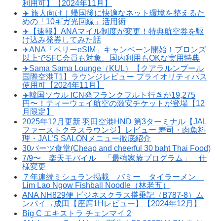
利用可】【2024年11月】
✈️ 旅人向け｜帰国後に快適なネット環境を整えるた
めの「10ギガ光回線」活用術
✈️【速報】ANAマイル制度が変更！特典航空券を駆
け込み発券してみた話
✈️ANA「ベリーeSIM」キャンペーン開始！ブロンズ
以上でSFC会員も対象。国内利用もOKな実用特典
✈️Sama Sama Lounge（KUL）【クアラルンプール
国際空港T1】ラウンジレビュー プライオリティパス
使用可【2024年11月】
✈️韓国ソウル ICN発フランクフルト行きが19,275
円〜！ティーウェイ航空の激安チケットが登場【12
月限定】
2025年12月更新 羽田空港HND 第3ターミナル【JAL
ファーストクラスラウンジ】レビュー 寿司・肉魚料
理・JAL’S SALONメニュー徹底紹介
30バーツ食堂(Cheap and cheerful 30 baht Thai Food)
7/9〜 楽天モバイル 「最強家族プログラム」 仕
様変更
７年連続ミシュラン掲載 バミー タイラーメン
Lim Lao Ngow Fishball Noodle（林老五）
ANA NH829便 ビジネスクラス搭乗記（B787-8）ム
ンバイ→成田【座席1Hレビュー】【2024年12月】
Big C エキストラ チェンマイ 2