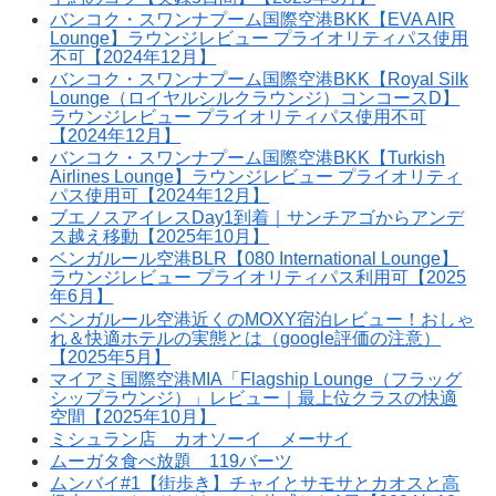
バンコク・スワンナプーム国際空港BKK【EVA AIR
Lounge】ラウンジレビュー プライオリティパス使用
不可【2024年12月】
バンコク・スワンナプーム国際空港BKK【Royal Silk
Lounge（ロイヤルシルクラウンジ）コンコースD】
ラウンジレビュー プライオリティパス使用不可
【2024年12月】
バンコク・スワンナプーム国際空港BKK【Turkish
Airlines Lounge】ラウンジレビュー プライオリティ
パス使用可【2024年12月】
ブエノスアイレスDay1到着｜サンチアゴからアンデ
ス越え移動【2025年10月】
ベンガルール空港BLR【080 International Lounge】
ラウンジレビュー プライオリティパス利用可【2025
年6月】
ベンガルール空港近くのMOXY宿泊レビュー！おしゃ
れ＆快適ホテルの実態とは（google評価の注意）
【2025年5月】
マイアミ国際空港MIA「Flagship Lounge（フラッグ
シップラウンジ）」レビュー｜最上位クラスの快適
空間【2025年10月】
ミシュラン店 カオソーイ メーサイ
ムーガタ食べ放題 119バーツ
ムンバイ#1【街歩き】チャイとサモサとカオスと高