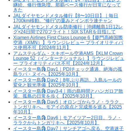
継続、修行僧急増。那覇ベース修行が日常になって
きた
JALダイヤモンドメタル修行【8〜10日目】｜毎日
1700km移動。“修行”の重みとインボラ連チャン
JALダイヤモンドメタル防衛修行｜沖縄離島1日12レ
グ×24日間で270フライト！SIX STARを目指して
Xiamen Airlines First Class Lounge 6【廈門高崎国際
空港（XMN）】ラウンジレビュー プライオリティパ
ス使用不可【2024年11月】
アムステルダム・スキポール空港AMS【KLM Crown
Lounge 52（インターナショナル）】ラウンジレビュ
ー プライオリティパス不可【2024年12月】
イースター島🗿 Day1｜PDIチェック通過。絶海の孤
島ラパ・ヌイへ【2025年10月】
イースター島🗿 Day2｜8年ぶり再訪。入島ルールの
変化と観光準備【2025年10月】
イースター島🗿 Day3-4｜雨の島時間とハンガロア散
策。孤島の日常を歩く【2025年10月】
イースター島🗿 Day5｜オロンゴからラノ・ララク、
トンガリキへ。モアイの原点と完成形を巡る【2025
年10月】
イースター島🗿 Day6｜モアイツアー2日目。ラノ・
ララクからトンガリキへ【2025年10月】
イースター島🗿 Day7｜サンチアゴへ戻る。空港迷子