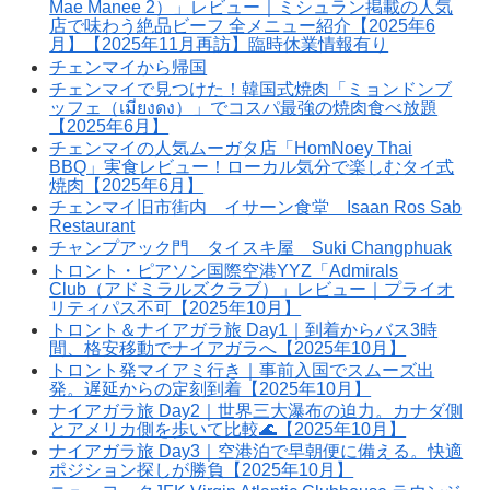
Mae Manee 2）」レビュー｜ミシュラン掲載の人気
店で味わう絶品ビーフ 全メニュー紹介【2025年6
月】【2025年11月再訪】臨時休業情報有り
チェンマイから帰国
チェンマイで見つけた！韓国式焼肉「ミョンドンブ
ッフェ（เมียงดง）」でコスパ最強の焼肉食べ放題
【2025年6月】
チェンマイの人気ムーガタ店「HomNoey Thai
BBQ」実食レビュー！ローカル気分で楽しむタイ式
焼肉【2025年6月】
チェンマイ旧市街内 イサーン食堂 Isaan Ros Sab
Restaurant
チャンプアック門 タイスキ屋 Suki Changphuak
トロント・ピアソン国際空港YYZ「Admirals
Club（アドミラルズクラブ）」レビュー｜プライオ
リティパス不可【2025年10月】
トロント＆ナイアガラ旅 Day1｜到着からバス3時
間、格安移動でナイアガラへ【2025年10月】
トロント発マイアミ行き｜事前入国でスムーズ出
発。遅延からの定刻到着【2025年10月】
ナイアガラ旅 Day2｜世界三大瀑布の迫力。カナダ側
とアメリカ側を歩いて比較🌊【2025年10月】
ナイアガラ旅 Day3｜空港泊で早朝便に備える。快適
ポジション探しが勝負【2025年10月】