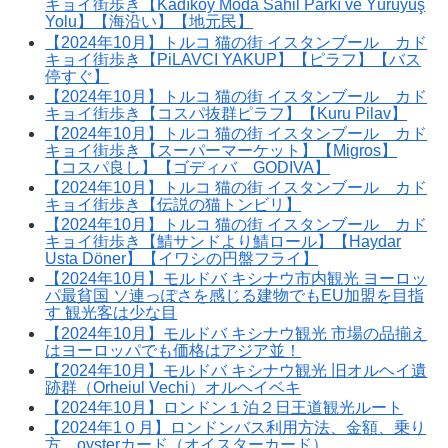
キョイ街歩き【Kadıköy Moda Sahil Parkı ve Yürüyüş
Yolu】【海沿い】【地元民】
【2024年10月】トルコ 猫の街 イスタンブール カド
キョイ街歩き【PiLAVCI YAKUP】【ピラフ】【バス
停すぐ】
【2024年10月】トルコ 猫の街 イスタンブール カド
キョイ街歩き【コスパ抜群ピラフ】【Kuru Pilav】
【2024年10月】トルコ 猫の街 イスタンブール カド
キョイ街歩き【スーパーマーケット】【Migros】
【コスパ良し】【ゴディバ GODIVA】
【2024年10月】トルコ 猫の街 イスタンブール カド
キョイ街歩き【伝説の猫トンビリ】
【2024年10月】トルコ 猫の街 イスタンブール カド
キョイ街歩き【鯖サンドより鯖ロール】【Haydar
Usta Döner】【イワシの円盤フライ】
【2024年10月】モルドバ キシナウ市内観光 ヨーロッ
パ最貧国 ソ連っぽさを感じる建物でもEU加盟を目指
す 観光客は少な目
【2024年10月】モルドバ キシナウ観光 市場の品揃え
はヨーロッパでも価格はアジア並！
【2024年10月】モルドバ キシナウ観光 旧オルヘイ遺
跡群（Orheiul Vechi）オルヘイベキ
【2024年10月】ロンドン１泊２日王道観光ルート
【2024年1０月】ロンドンバス利用方法、金額、乗り
方、oysterカード（オイスターカード）