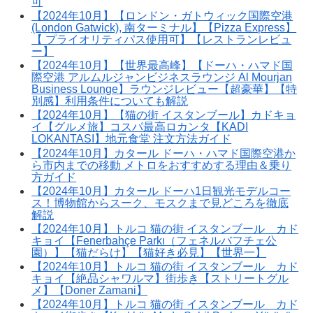
可
【2024年10月】【ロンドン・ガトウィック国際空港
(London Gatwick), 南ターミナル】【Pizza Express】
【 プライオリティパス使用可】【レストランレビュ
ー】
【2024年10月】【世界最高峰】【ドーハ・ハマド国
際空港 アルムルジャンビジネスラウンジ Al Mourjan
Business Lounge】ラウンジレビュー【超豪華】【特
別感】利用条件についても解説
【2024年10月】【猫の街 イスタンブール】カドキョ
イ【グルメ旅】コスパ最高ロカンタ【KADI
LOKANTASI】地元食堂 注文方法ガイド
【2024年10月】カタール ドーハ・ハマド国際空港か
ら市内までの移動 メトロをおすすめする理由＆乗り
方ガイド
【2024年10月】カタール ドーハ1日観光モデルコー
ス！博物館からスーク、モスクまで見どころを徹底
解説
【2024年10月】トルコ 猫の街 イスタンブール カド
キョイ【Fenerbahçe Parkı（フェネルバフチェ公
園）】【猫だらけ】【猫好き必見】【世界一】
【2024年10月】トルコ 猫の街 イスタンブール カド
キョイ【絶品シャワルマ】街歩き【ストリートグル
メ】【Doner Zamani】
【2024年10月】トルコ 猫の街 イスタンブール カド