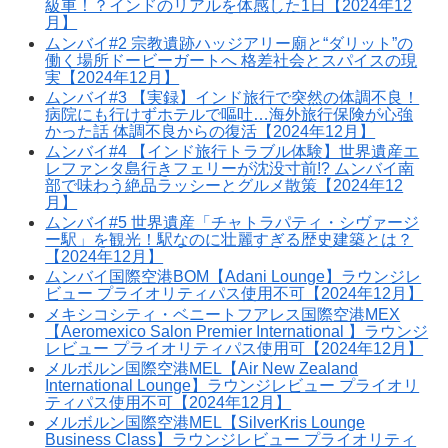
級車！？インドのリアルを体感した1日【2024年12
月】
ムンバイ#2 宗教遺跡ハッジアリー廟と“ダリット”の
働く場所ドービーガートへ 格差社会とスパイスの現
実【2024年12月】
ムンバイ#3 【実録】インド旅行で突然の体調不良！
病院にも行けずホテルで嘔吐…海外旅行保険が心強
かった話 体調不良からの復活【2024年12月】
ムンバイ#4 【インド旅行トラブル体験】世界遺産エ
レファンタ島行きフェリーが沈没寸前!? ムンバイ南
部で味わう絶品ラッシーとグルメ散策【2024年12
月】
ムンバイ#5 世界遺産「チャトラパティ・シヴァージ
ー駅」を観光！駅なのに壮麗すぎる歴史建築とは？
【2024年12月】
ムンバイ国際空港BOM【Adani Lounge】ラウンジレ
ビュー プライオリティパス使用不可【2024年12月】
メキシコシティ・ベニートフアレス国際空港MEX
【Aeromexico Salon Premier International 】ラウンジ
レビュー プライオリティパス使用可【2024年12月】
メルボルン国際空港MEL【Air New Zealand
International Lounge】ラウンジレビュー プライオリ
ティパス使用不可【2024年12月】
メルボルン国際空港MEL【SilverKris Lounge
Business Class】ラウンジレビュー プライオリティ