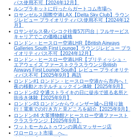
パス使用不可【2024年12月】
ルンプラキットに行ったらガートコム市場へ
ロサンゼルス国際空港LAX【Delta Sky Club】ラウン
ジレビュー プライオリティパス使用不可【2024年12
月】
ロサンゼルス発バンコク往復5万円台｜フルサービス
キャリアでこの価格は破格
ロンドン・ヒースロー空港LHR【British Airways
Galleries South First Lounge】ラウンジレビュー プラ
イオリティパス不可【2024年12月】
ロンドン・ヒースロー空港LHR【ブリティッシュ・
エアウェイズ ファーストクラスラウンジBritish
Airways First Lounge South】レビュー プライオリテ
ィパス不可【2025年9月】再訪
ロンドン#1 ロンドン・ヒースロー空港から市内へ！
夜の移動とホテルチェックイン体験【2025年9月】
ロンドン#2 交通ストライキの日に徒歩で巡る名所と
街歩き体験【2025年9月】
ロンドン#3 ロンドンからウィンザー城へ日帰り旅
行！電車での行き方と見どころを紹介【2025年9月】
ロンドン#4 大英博物館とヒースロー空港ファースト
クラスラウンジ【2025年9月】
ワットモーカムトゥワンの満点マッサージ店
ワローロット市場 へ。