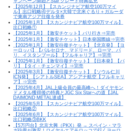
ャンペーン開始とStar グレード特典拡充
【2025年12月】【スカンジナビア航空100万マイ
ル】出口戦略④デルタ×大韓で北米ぐるり＋ガルーダ
で東南アジア往復を発券
【2025年1月】【スカンジナビア航空100万マイル】
出口戦略①
【2025年1月】【激安チケット】パリ行き⇒完売
【2025年1月】【激安チケット】日本発国際線⇒完売
【2025年1月】【激安往復チケット】【北京発】【ヨ
ーロッパ】【バルセロナ、マドリード、ローマ、パ
リ、イスタンブール】【フルキャリア】⇒完売
【2025年1月】【激安往復チケット】【日本発】【パ
リ】【タイ・チェンマイ】⇒完売
【2025年3月】【激安往復チケット】【ソウル仁川
ICN発】【シアトルSEA】アシアナ航空【フルキャリ
ア】⇒完売
【2025年4月】JAL上級会員の最高峰へ！ダイヤモン
ドメタル獲得後の特典とJGC Six Starへの道【JAL
DAIMOND METAL達成】
【2025年5月】【スカンジナビア航空100万マイル】
出口戦略②
【2025年6月】【スカンジナビア航空100万マイル】
出口戦略③BKK
【5万円台】北京大興（PKX）発 → スペイン・マラ
ガ往復が激安！ロイヤルエアモロッコで行くヨーロ