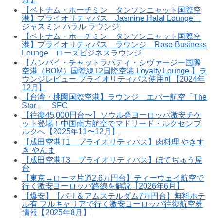
【ベトナム・ホーチミン タンソンニャット国際空
港】プライオリティパス Jasmine Halal Lounge
ジャスミン ハラル ラウンジ
【ベトナム・ホーチミン タンソンニャット国際空
港】プライオリティパス ラウンジ Rose Business
Lounge ローズビジネスラウンジ
【ムンバイ・チャットラパティ・シヴァージー国際
空港（BOM）国際線T2国際空港 Loyalty Lounge 】ラ
ウンジレビュー プライオリティパス使用可【2024年
12月】
【台湾・桃園国際空港】ラウンジ エバー航空「The
Star」 SFC
【往復45,000円台〜】ソウル発ヨーロッパ激安チケ
ット登場！中国南方航空でマドリード・ルクセンブ
ルクへ【2025年11〜12月】
【成田空港T1 プライオリティパス】肉料理 やきす
き やんま
【成田空港T3 プライオリティパス】ぼてぢゅう屋
台
【東京→ローマ片道2.6万円台】ティーウェイ航空で
行く激安ヨーロッパ路線を解説【2026年6月】
【爆安】【パリ＆アムステルダム7万円台】無料ホテ
ル有 フルキャリアで行く激安ヨーロッパ往復航空券
情報【2025年8月】