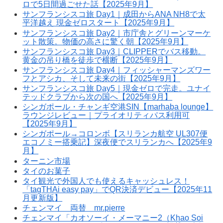
ロで5日間過ごせた話【2025年9月】
サンフランシスコ旅 Day1｜成田からANA NH8で太
平洋越え 現金ゼロスタート【2025年9月】
サンフランシスコ旅 Day2｜市庁舎とグリーンマーケ
ット散策。物価の高さに驚く朝【2025年9月】
サンフランシスコ旅 Day3｜CLIPPERでバス移動。
黄金の吊り橋を徒歩で横断【2025年9月】
サンフランシスコ旅 Day4｜フィッシャーマンズワー
フとアシカ、そして未来の街【2025年9月】
サンフランシスコ旅 Day5｜現金ゼロで完走。ユナイ
テッドクラブから次の国へ【2025年9月】
シンガポール・チャンギ空港SIN【marhaba lounge】
ラウンジレビュー｜プライオリティパス利用可
【2025年9月】
シンガポール→コロンボ【スリランカ航空 UL307便
エコノミー搭乗記】深夜便でスリランカへ【2025年9
月】
ターニン市場
タイのお菓子
タイ観光で外国人でも使えるキャッシュレス！
「tagTHAi easy pay」でQR決済デビュー【2025年11
月更新版】
チェンマイ 両替 mr.pierre
チェンマイ「カオソーイ・メーマニー2（Khao Soi