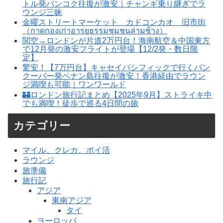
トル発バンコク往復が激安｜チャンギ乗り継ぎでラ
ウンジ三昧
金曜ストリートマーケット カドコンカオ 旧市街
（กาดกองเก่าอารยธรรมชุมชนล่ามช้าง）
関空→ロンドンが片道2万円台！海南航空＆中国東方
で12月発の激安フライトが登場【12/2発・数日限
定】
驚安！【7万円台】キャセイパシフィックで行くバン
クーバー発ペナン島往復が激安！香港経由でラウン
ジ満喫も可能｜ワンワールド
🏰ロンドン旅行記まとめ【2025年9月】ストライキ中
でも満喫！徒歩で巡る4日間の旅
カテゴリー
マイル、クレカ、ポイ活
ラウンジ
旅準備
旅行記
アジア
東南アジア
タイ
ヨーロッパ