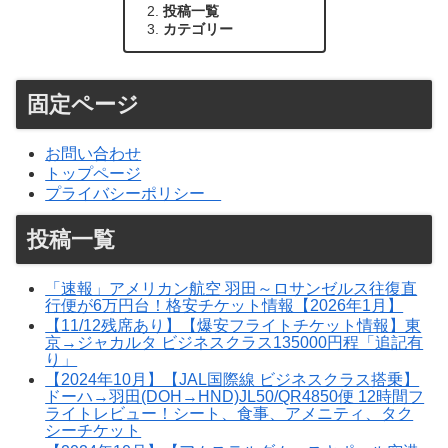
投稿一覧
カテゴリー
固定ページ
お問い合わせ
トップページ
プライバシーポリシー
投稿一覧
「速報」アメリカン航空 羽田～ロサンゼルス往復直
行便が6万円台！格安チケット情報【2026年1月】
【11/12残席あり】【爆安フライトチケット情報】東
京→ジャカルタ ビジネスクラス135000円程「追記有
り」
【2024年10月】【JAL国際線 ビジネスクラス搭乗】
ドーハ→羽田(DOH→HND)JL50/QR4850便 12時間フ
ライトレビュー！シート、食事、アメニティ、タク
シーチケット