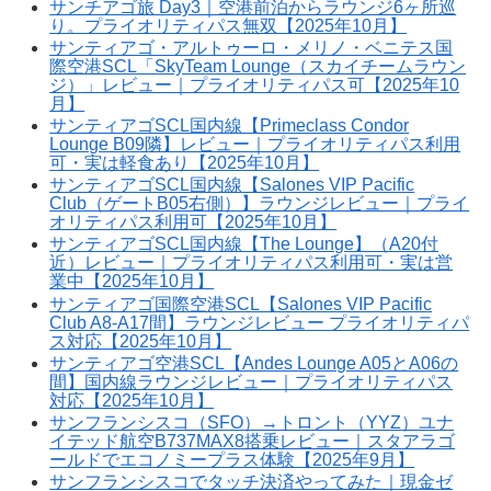
サンチアゴ旅 Day3｜空港前泊からラウンジ6ヶ所巡
り。プライオリティパス無双【2025年10月】
サンティアゴ・アルトゥーロ・メリノ・ベニテス国
際空港SCL「SkyTeam Lounge（スカイチームラウン
ジ）」レビュー｜プライオリティパス可【2025年10
月】
サンティアゴSCL国内線【Primeclass Condor
Lounge B09隣】レビュー｜プライオリティパス利用
可・実は軽食あり【2025年10月】
サンティアゴSCL国内線【Salones VIP Pacific
Club（ゲートB05右側）】ラウンジレビュー｜プライ
オリティパス利用可【2025年10月】
サンティアゴSCL国内線【The Lounge】（A20付
近）レビュー｜プライオリティパス利用可・実は営
業中【2025年10月】
サンティアゴ国際空港SCL【Salones VIP Pacific
Club A8-A17間】ラウンジレビュー プライオリティパ
ス対応【2025年10月】
サンティアゴ空港SCL【Andes Lounge A05とA06の
間】国内線ラウンジレビュー｜プライオリティパス
対応【2025年10月】
サンフランシスコ（SFO）→トロント（YYZ）ユナ
イテッド航空B737MAX8搭乗レビュー｜スタアラゴ
ールドでエコノミープラス体験【2025年9月】
サンフランシスコでタッチ決済やってみた｜現金ゼ